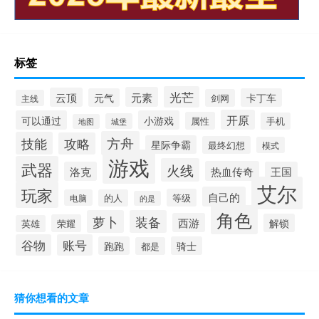
标签
光芒
元素
云顶
元气
卡丁车
剑网
主线
开原
可以通过
小游戏
属性
手机
城堡
地图
方舟
技能
攻略
星际争霸
最终幻想
模式
游戏
武器
火线
热血传奇
洛克
王国
艾尔
玩家
自己的
等级
电脑
的人
的是
角色
萝卜
装备
西游
解锁
荣耀
英雄
谷物
账号
跑跑
骑士
都是
猜你想看的文章