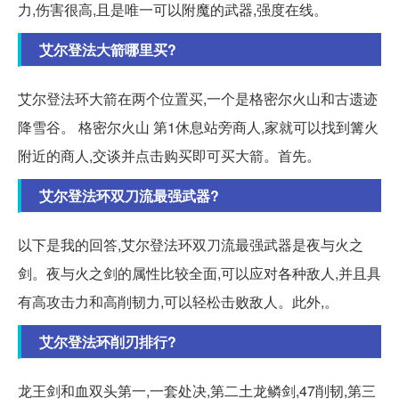
力,伤害很高,且是唯一可以附魔的武器,强度在线。
艾尔登法大箭哪里买?
艾尔登法环大箭在两个位置买,一个是格密尔火山和古遗迹
降雪谷。 格密尔火山 第1休息站旁商人,家就可以找到篝火
附近的商人,交谈并点击购买即可买大箭。首先。
艾尔登法环双刀流最强武器?
以下是我的回答,艾尔登法环双刀流最强武器是夜与火之
剑。夜与火之剑的属性比较全面,可以应对各种敌人,并且具
有高攻击力和高削韧力,可以轻松击败敌人。此外,。
艾尔登法环削刃排行?
龙王剑和血双头第一,一套处决,第二土龙鳞剑,47削韧,第三