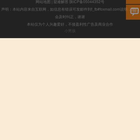
网站地图
|
疑难解答
陕ICP备05044352号
声明：本站内容来自互联网，如信息有错误可发邮件到f_fb#foxmail.com说明，我们
会及时纠正，谢谢
本站仅为个人兴趣爱好，不接盈利性广告及商业合作
小男孩