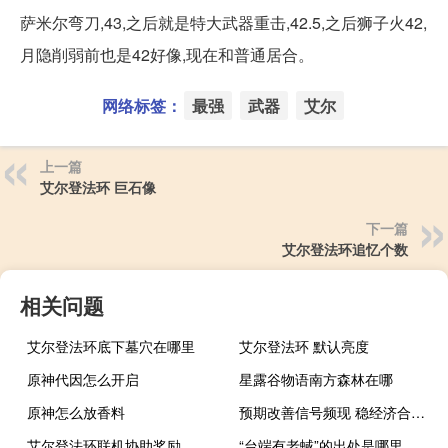
萨米尔弯刀,43,之后就是特大武器重击,42.5,之后狮子火42,
月隐削弱前也是42好像,现在和普通居合。
网络标签：
最强
武器
艾尔
上一篇
艾尔登法环 巨石像
下一篇
艾尔登法环追忆个数
相关问题
艾尔登法环底下墓穴在哪里
艾尔登法环 默认亮度
原神代因怎么开启
星露谷物语南方森林在哪
原神怎么放香料
预期改善信号频现 稳经济合力加快凝聚
艾尔登法环联机协助奖励
“台端有老蜮”的出处是哪里