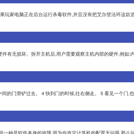
如果玩家电脑正在后台运行杀毒软件,并且没有把艾尔登法环这款
部硬件有无损坏。拆开主机后,用户需要观察主机内部的硬件,例如:
往中间的门滑铲过去。 4 快到门的时候,往右侧走。 5 看见一个门,
另一种是软件本身的故障,因为你肯定计算机的配置无问题,那么