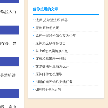
猜你想看的文章
游戏拉入白
法师 艾尔登法环 武器
魔兽原神怎么玩
原神手游账号怎么改为少年
原神怎么躲弹幕攻击
内存条、显
掌上cf怎么卖枪换cf点
淀粉和糯米粉一样吗
艾尔登法环直播怎么开
原神邮件怎么领取
也是滑铲进
消逝的光芒钩爪支线任务
cf网吧全是玩cf的
问题一定出