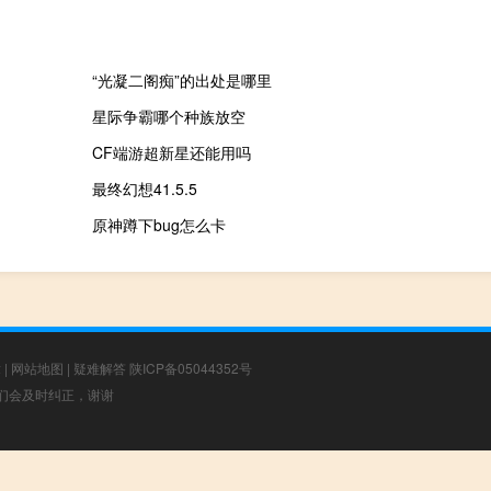
“光凝二阁痴”的出处是哪里
星际争霸哪个种族放空
CF端游超新星还能用吗
最终幻想41.5.5
原神蹲下bug怎么卡
章
|
网站地图
|
疑难解答
陕ICP备05044352号
，我们会及时纠正，谢谢