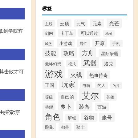
标签
光芒
元素
云顶
元气
主线
下拿到学院辉
可以通过
卡丁车
剑网
地图
开原
小游戏
属性
手机
城堡
方舟
技能
攻略
星际争霸
武器
洛克
最终幻想
模式
游戏
将其击败才可
火线
热血传奇
玩家
王国
电脑
的人
的是
艾尔
自己的
等级
英雄
萝卜
装备
西游
荣耀
由探索:穿
角色
谷物
账号
解锁
跑跑
骑士
都是