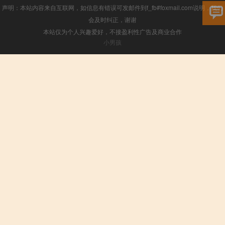
声明：本站内容来自互联网，如信息有错误可发邮件到f_fb#foxmail.com说明，我们
会及时纠正，谢谢
本站仅为个人兴趣爱好，不接盈利性广告及商业合作
小男孩