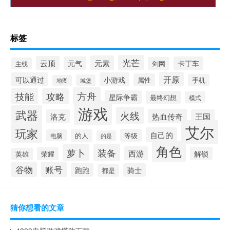
标签
光芒
元素
云顶
元气
卡丁车
剑网
主线
开原
可以通过
小游戏
属性
手机
城堡
地图
方舟
技能
攻略
星际争霸
最终幻想
模式
游戏
武器
火线
热血传奇
洛克
王国
艾尔
玩家
自己的
等级
电脑
的人
的是
角色
萝卜
装备
西游
解锁
荣耀
英雄
谷物
账号
跑跑
骑士
都是
猜你想看的文章