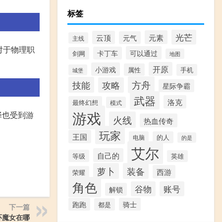
标签
光芒
元素
云顶
元气
主线
对于物理职
可以通过
卡丁车
剑网
地图
开原
小游戏
属性
手机
城堡
方舟
技能
攻略
星际争霸
武器
洛克
最终幻想
模式
游戏
择也受到游
火线
热血传奇
玩家
王国
电脑
的人
的是
艾尔
自己的
等级
英雄
萝卜
装备
西游
荣耀
角色
谷物
账号
解锁
跑跑
骑士
都是
下一篇
环魔女在哪