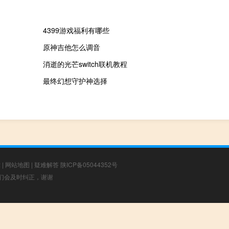
4399游戏福利有哪些
原神吉他怎么调音
消逝的光芒switch联机教程
最终幻想守护神选择
章
|
网站地图
|
疑难解答
陕ICP备05044352号
，我们会及时纠正，谢谢