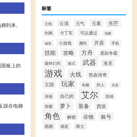
标签
光芒
元素
云顶
元气
主线
电梯到来。
可以通过
卡丁车
剑网
地图
开原
小游戏
属性
手机
城堡
方舟
技能
攻略
星际争霸
武器
洛克
最终幻想
模式
制面板上的
游戏
火线
热血传奇
玩家
王国
电脑
的人
的是
艾尔
自己的
等级
英雄
萝卜
装备
,踩在电梯
西游
荣耀
角色
谷物
账号
解锁
跑跑
骑士
都是