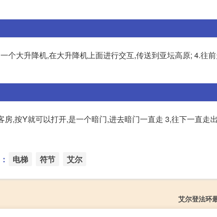
看到一个大升降机,在大升降机上面进行交互,传送到亚坛高原; 4.往前
客房,按Y就可以打开,是一个暗门,进去暗门一直走 3,往下一直走出暗
：
电梯
符节
艾尔
艾尔登法环