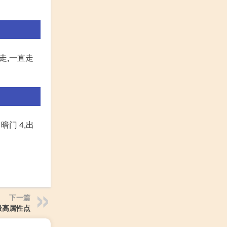
走,一直走
门 4,出
下一篇
最高属性点