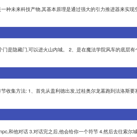
一种未来科技产物,其基本原理是通过强大的引力推进器来实现
个门是隐藏门,可以进火山内城。 2、是在魔法学院风车的底层有
 符节收集方法: 1、首先从盖利德出发,过桂奥尔龙墓跑到法洛斯要
npc,和他对话 3.对话完之后,他会给你一个符节 4.然后去往索尔