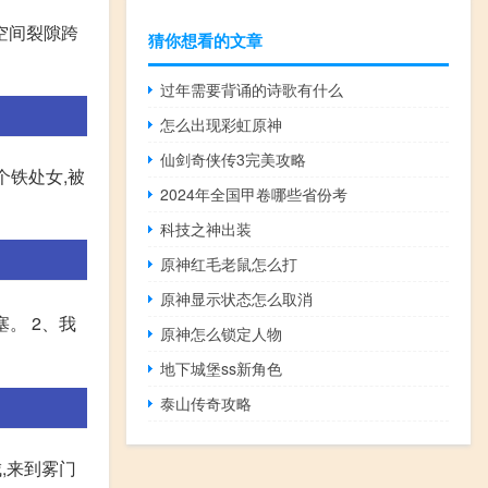
空间裂隙跨
猜你想看的文章
过年需要背诵的诗歌有什么
怎么出现彩虹原神
仙剑奇侠传3完美攻略
个铁处女,被
2024年全国甲卷哪些省份考
科技之神出装
原神红毛老鼠怎么打
原神显示状态怎么取消
塞。 2、我
原神怎么锁定人物
地下城堡ss新角色
泰山传奇攻略
城,来到雾门