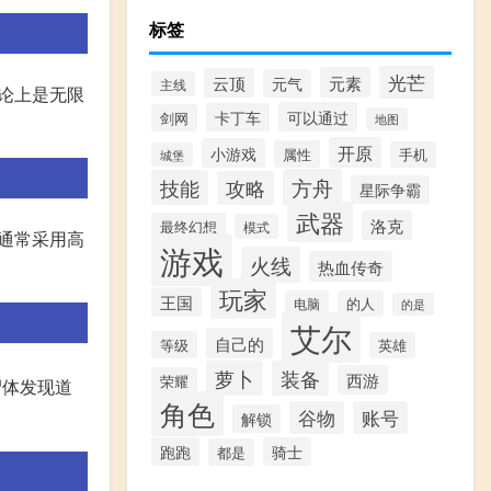
标签
光芒
元素
云顶
元气
主线
理论上是无限
可以通过
卡丁车
剑网
地图
开原
小游戏
属性
手机
城堡
方舟
技能
攻略
星际争霸
武器
洛克
最终幻想
模式
环通常采用高
游戏
火线
热血传奇
玩家
王国
电脑
的人
的是
艾尔
自己的
等级
英雄
萝卜
装备
西游
荣耀
尸体发现道
角色
谷物
账号
解锁
跑跑
骑士
都是