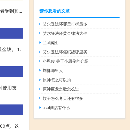
猜你想看的文章
受到其...
艾尔登法环哪里打折最多
艾尔登法环黄金律法大件
兰cf属性
金钱。 1.
艾尔登法环催眠罐哪里买
小恩俊 关于小恩俊的介绍
刘墉哪里人
原神怎么可以抽
种使用技
原神巨龙之歌怎么过
蚊子怎么冬天还有很多
csol商店有什么
00点。这