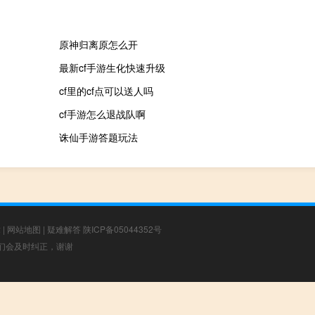
原神归离原怎么开
最新cf手游生化快速升级
cf里的cf点可以送人吗
cf手游怎么退战队啊
诛仙手游答题玩法
章
|
网站地图
|
疑难解答
陕ICP备05044352号
，我们会及时纠正，谢谢