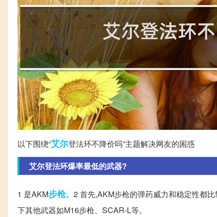
艾尔
以下围绕“
登法环不降价吗”主题解决网友的困惑
艾尔登法环爆率最低的武器?
步枪
1 是AKM
。2 首先,AKM步枪的弹药威力和稳定性都
下其他武器如M16步枪、SCAR-L等。