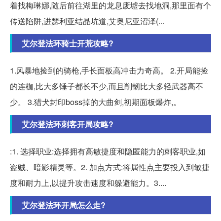
着找梅琳娜,随后前往湖里的龙息废墟去找地洞,那里面有个
传送陷阱,进瑟利亚结晶坑道,艾奥尼亚沼泽(...
艾尔登法环骑士开荒攻略?
1.风暴地捡到的骑枪,手长面板高冲击力奇高。 2.开局能捡
的连枷,比大多锤子都长不少,而且削韧比大多轻武器高不
少。 3.猎犬封印boss掉的大曲剑,初期面板爆炸,。
艾尔登法环刺客开局攻略?
:1. 选择职业:选择拥有高敏捷度和隐匿能力的刺客职业,如
盗贼、暗影精灵等。2. 加点方式:将属性点主要投入到敏捷
度和耐力上,以提升攻击速度和躲避能力。3....
艾尔登法环开局怎么走?