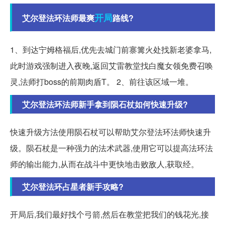
开局
艾尔登法环法师最爽
路线?
1、到达宁姆格福后,优先去城门前寨篝火处找新老婆拿马,
此时游戏强制进入夜晚,返回艾雷教堂找白魔女领免费召唤
灵,法师打boss的前期肉盾T。 2、前往该区域一堆。
艾尔登法环法师新手拿到陨石杖如何快速升级?
快速升级方法使用陨石杖可以帮助艾尔登法环法师快速升
级。陨石杖是一种强力的法术武器,使用它可以提高法环法
师的输出能力,从而在战斗中更快地击败敌人,获取经。
艾尔登法环占星者新手攻略?
开局后,我们最好找个弓箭,然后在教堂把我们的钱花光,接