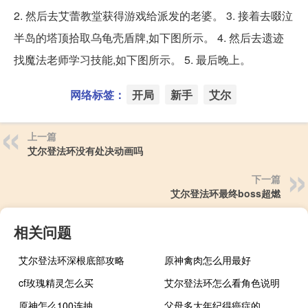
2. 然后去艾蕾教堂获得游戏给派发的老婆。 3. 接着去啜泣
半岛的塔顶拾取乌龟壳盾牌,如下图所示。 4. 然后去遗迹
找魔法老师学习技能,如下图所示。 5. 最后晚上。
网络标签：
开局
新手
艾尔
上一篇
艾尔登法环没有处决动画吗
下一篇
艾尔登法环最终boss超燃
相关问题
艾尔登法环深根底部攻略
原神禽肉怎么用最好
cf玫瑰精灵怎么买
艾尔登法环怎么看角色说明
原神怎么100连抽
父母多大年纪得癌症的