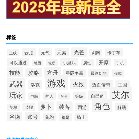
标签
光芒
元素
云顶
元气
卡丁车
剑网
主线
开原
可以通过
小游戏
属性
手机
城堡
地图
方舟
技能
攻略
星际争霸
最终幻想
模式
游戏
武器
火线
热血传奇
洛克
王国
艾尔
玩家
自己的
等级
电脑
的人
的是
角色
萝卜
装备
西游
解锁
荣耀
英雄
谷物
账号
跑跑
骑士
都是