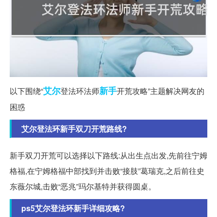
艾尔
新手
以下围绕“
登法环法师
开荒攻略”主题解决网友的
困惑
艾尔登法环新手双刀开荒路线?
新手双刀开荒可以选择以下路线:从出生点出发,先前往宁姆
格福,在宁姆格福中部找到并击败“接肢”葛瑞克,之后前往史
东薇尔城,击败“恶兆”玛尔基特并获得圆桌。
ps5艾尔登法环新手详细攻略?