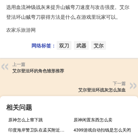
选用血流神级战灰来提升山贼弯刀速度与攻击强度。艾尔
登法环山贼弯刀获得方法是什么,在游戏里玩家可以。
农家乐旅游网
网络标签：
双刀
武器
艾尔
上一篇
艾尔登法环的角色雏形推荐
下一篇
艾尔登法环战灰怎么加血
相关问题
原神怎么上窜下跳
原神闲置东西怎么卖
印度海岸警卫队在孟买附近海域救起一突发脑梗中国籍船员中领馆：病情正逐步好转
4399游戏自动扣钱是怎么关闭