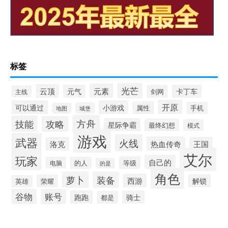
标签
光芒
元素
云顶
元气
卡丁车
剑网
主线
开原
可以通过
小游戏
属性
手机
城堡
地图
方舟
技能
攻略
星际争霸
最终幻想
模式
游戏
武器
火线
热血传奇
洛克
王国
艾尔
玩家
自己的
等级
电脑
的人
的是
角色
萝卜
装备
西游
解锁
荣耀
英雄
谷物
账号
跑跑
骑士
都是