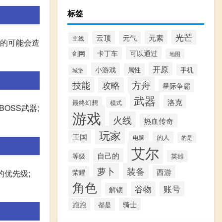
标签
光芒
元素
云顶
元气
主线
大的可能会造
可以通过
卡丁车
剑网
地图
开原
小游戏
属性
手机
城堡
方舟
技能
攻略
星际争霸
武器
洛克
最终幻想
模式
OSS武器;
游戏
火线
热血传奇
玩家
王国
电脑
的人
的是
艾尔
自己的
等级
英雄
萝卜
装备
西游
荣耀
的优先级;
角色
谷物
账号
解锁
跑跑
骑士
都是