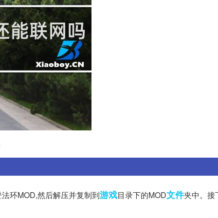
惑
游戏
文件
法环MOD,然后解压并复制到
目录下的MOD
夹中。接