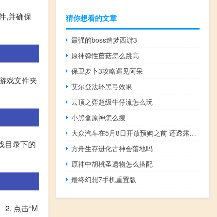
件,并确保
猜你想看的文章
最强的boss造梦西游3
原神弹性蘑菇怎么跳高
保卫萝卜3攻略遇见阿呆
入游戏文件夹
艾尔登法环黑弓效果
云顶之弈超级牛仔流怎么玩
小黑盒原神怎么搜
大众汽车在5月8日开放预购之前 还透露了其新电动汽车的更多预告片
游戏目录下的
方舟生存进化古神会落地吗
原神中胡桃圣遗物怎么搭配
最终幻想7手机重置版
. 点击“M