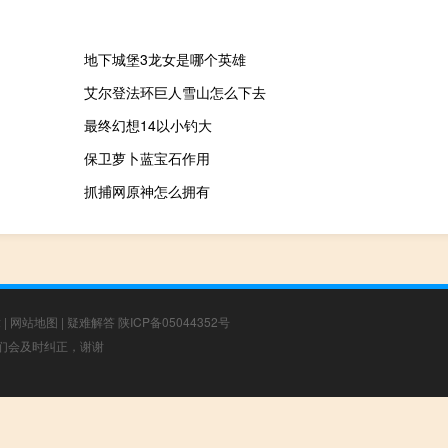
地下城堡3龙女是哪个英雄
艾尔登法环巨人雪山怎么下去
最终幻想14以小钓大
保卫萝卜蓝宝石作用
抓捕网原神怎么拥有
章
|
网站地图
|
疑难解答
陕ICP备05044352号
，我们会及时纠正，谢谢