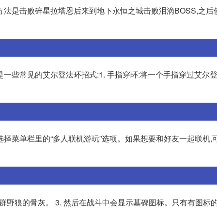
方法是击败碎星拉塔恩后来到地下永恒之城击败泪滴BOSS,之后
一些常见的艾尔登法环招式:1. 手指穿环:将一个手指穿过艾尔
择菜单栏里的“多人联机游玩”选项。如果想要和好友一起联机,可
备离群野狼的骨灰。 3. 然后在战斗中会显示墓碑图标。只有有图标