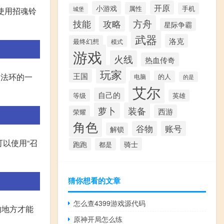
开原
小游戏
属性
手机
城堡
使用招魂铃
方舟
技能
攻略
星际争霸
武器
洛克
最终幻想
模式
游戏
火线
热血传奇
玩家
王国
登法环的一
电脑
的人
的是
艾尔
自己的
等级
英雄
萝卜
装备
西游
荣耀
角色
谷物
账号
解锁
以使用“召
跑跑
骑士
都是
猜你想看的文章
怎么查4399游戏源代码
的地方才能
原神开局怎么练