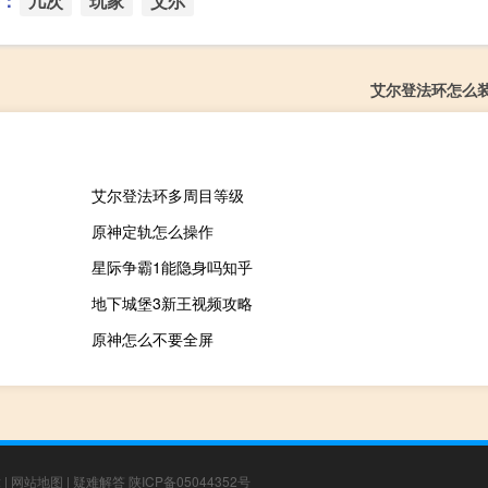
：
几次
玩家
艾尔
艾尔登法环怎么
艾尔登法环多周目等级
原神定轨怎么操作
星际争霸1能隐身吗知乎
地下城堡3新王视频攻略
原神怎么不要全屏
章
|
网站地图
|
疑难解答
陕ICP备05044352号