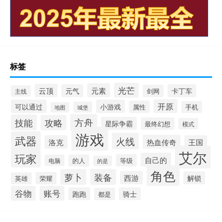
标签
光芒
元素
云顶
元气
卡丁车
剑网
主线
开原
可以通过
小游戏
属性
手机
城堡
地图
方舟
技能
攻略
星际争霸
最终幻想
模式
游戏
武器
火线
热血传奇
洛克
王国
艾尔
玩家
自己的
等级
电脑
的人
的是
角色
萝卜
装备
西游
解锁
荣耀
英雄
谷物
账号
跑跑
骑士
都是