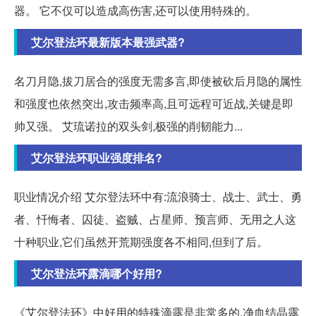
器。 它不仅可以造成高伤害,还可以使用特殊的。
艾尔登法环最新版本最强武器?
名刀月隐,拔刀居合的强度无需多言,即使被砍后月隐的属性
和强度也依然突出,攻击频率高,且可远程可近战,关键是即
帅又强。 艾琉诺拉的双头剑,极强的削韧能力...
艾尔登法环职业强度排名?
职业情况介绍 艾尔登法环中有:流浪骑士、战士、武士、勇
者、忏悔者、囚徒、盗贼、占星师、预言师、无用之人这
十种职业,它们虽然开荒期强度各不相同,但到了后。
艾尔登法环露滴哪个好用?
《艾尔登法环》中好用的特殊滴露是非常多的,净血结晶露