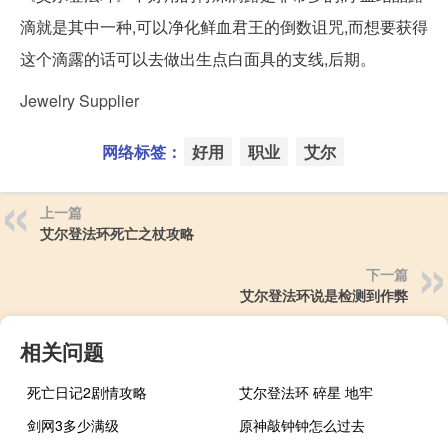
滴就是其中一种,可以净化鲜血君王的倒数诅咒,而想要获得
这个滴露的话可以去做出生点白面具的支线,后期。
Jewelry Supplier
网络标签：
好用
职业
艾尔
上一篇
艾尔登法环死亡之杖攻略
下一篇
艾尔登法环说是检测到作弊
相关问题
死亡日记2剧情攻略
艾尔登法环 碎星 地牢
剑网3多少满级
原神敲钟钟怎么过去