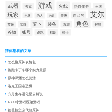
游戏
武器
火线
热血传奇
洛克
王国
艾尔
玩家
自己的
等级
电脑
的人
的是
角色
萝卜
装备
西游
解锁
荣耀
英雄
谷物
账号
跑跑
骑士
都是
猜你想看的文章
怎么搜原神表情包
跑跑卡丁车哪个实力最强
原神深渊怎么复活
洛克王国谁恐惧
方舟生存进化星云解说
4399小游戏医治游戏
芭芭拉怎么代替原神