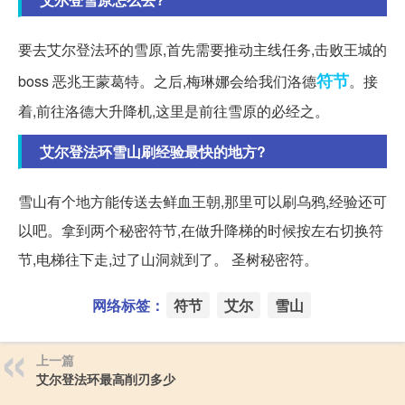
要去艾尔登法环的雪原,首先需要推动主线任务,击败王城的
符节
boss 恶兆王蒙葛特。之后,梅琳娜会给我们洛德
。接
着,前往洛德大升降机,这里是前往雪原的必经之。
艾尔登法环雪山刷经验最快的地方?
雪山有个地方能传送去鲜血王朝,那里可以刷乌鸦,经验还可
以吧。拿到两个秘密符节,在做升降梯的时候按左右切换符
节,电梯往下走,过了山洞就到了。 圣树秘密符。
网络标签：
符节
艾尔
雪山
上一篇
艾尔登法环最高削刃多少