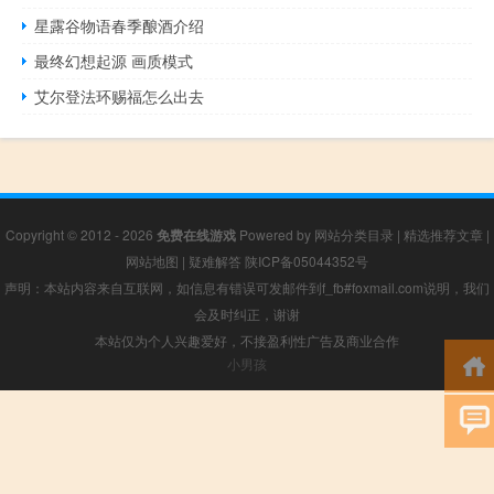
星露谷物语春季酿酒介绍
最终幻想起源 画质模式
艾尔登法环赐福怎么出去
Copyright © 2012 - 2026
免费在线游戏
Powered by
网站分类目录
|
精选推荐文章
|
网站地图
|
疑难解答
陕ICP备05044352号
声明：本站内容来自互联网，如信息有错误可发邮件到f_fb#foxmail.com说明，我们
会及时纠正，谢谢
本站仅为个人兴趣爱好，不接盈利性广告及商业合作
小男孩