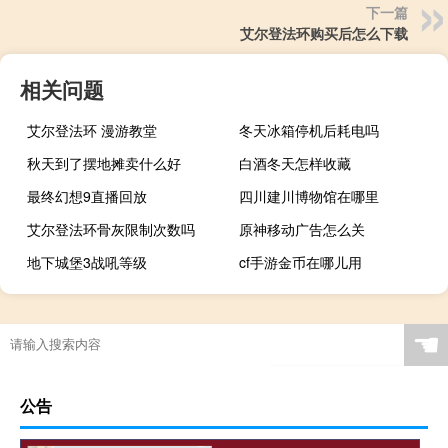
下一篇
艾尔登法环购买后怎么下载
相关问题
艾尔登法环 漫游教堂
冬天冰箱停机后耗电吗
秋天到了摆地摊卖什么好
白酒冬天怎样收藏
最终幻想9直播回放
四川建川博物馆在哪里
艾尔登法环骨灰限制次数吗
原神移动广告怎么关
地下城堡3战吼等级
cf手游金币在哪儿用
☚
公告