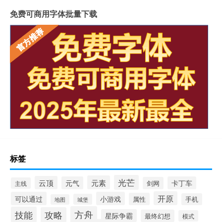
免费可商用字体批量下载
标签
光芒
元素
云顶
元气
卡丁车
剑网
主线
开原
可以通过
小游戏
属性
手机
城堡
地图
方舟
技能
攻略
星际争霸
最终幻想
模式