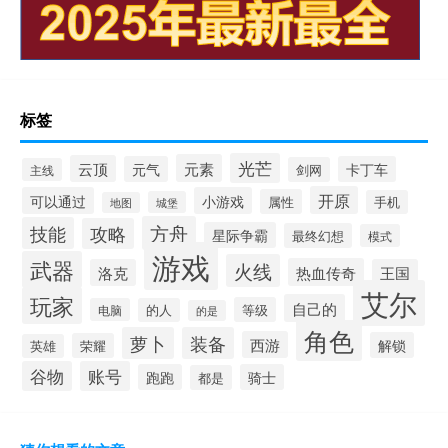
标签
光芒
元素
云顶
元气
卡丁车
剑网
主线
开原
可以通过
小游戏
属性
手机
城堡
地图
方舟
技能
攻略
星际争霸
最终幻想
模式
游戏
武器
火线
热血传奇
洛克
王国
艾尔
玩家
自己的
等级
电脑
的人
的是
角色
萝卜
装备
西游
解锁
荣耀
英雄
谷物
账号
跑跑
骑士
都是