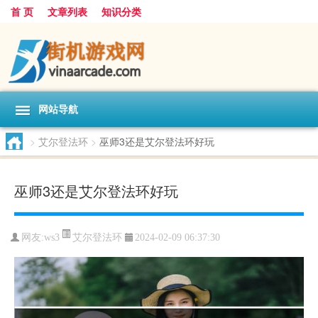
首 页
文章列表
知识分类
网站导航
>
艾尔登法环
>
巫师3还是艾尔登法环好玩
巫师3还是艾尔登法环好玩
艾尔登法环
网友:
ws3
2024-02-09 06:37:30