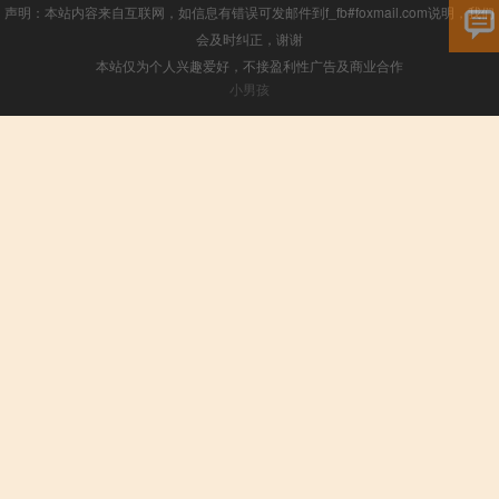
声明：本站内容来自互联网，如信息有错误可发邮件到f_fb#foxmail.com说明，我们
会及时纠正，谢谢
本站仅为个人兴趣爱好，不接盈利性广告及商业合作
小男孩