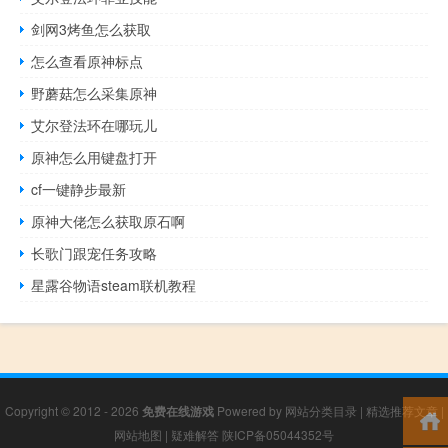
剑网3烤鱼怎么获取
怎么查看原神标点
野蘑菇怎么采集原神
艾尔登法环在哪玩儿
原神怎么用键盘打开
cf一键静步最新
原神大佬怎么获取原石啊
长歌门跟宠任务攻略
星露谷物语steam联机教程
Copyright © 2012 - 2026
免费在线游戏
Powered by
网站分类目录
|
精选推荐文章
|
网站地图
|
疑难解答
陕ICP备05044352号