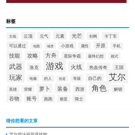
标签
光芒
元素
云顶
元气
卡丁车
剑网
主线
开原
可以通过
小游戏
属性
手机
城堡
地图
方舟
技能
攻略
星际争霸
最终幻想
模式
游戏
武器
火线
热血传奇
洛克
王国
艾尔
玩家
自己的
等级
电脑
的人
的是
角色
萝卜
装备
西游
解锁
荣耀
英雄
谷物
账号
跑跑
骑士
都是
猜你想看的文章
艾尔登法环菲亚技能