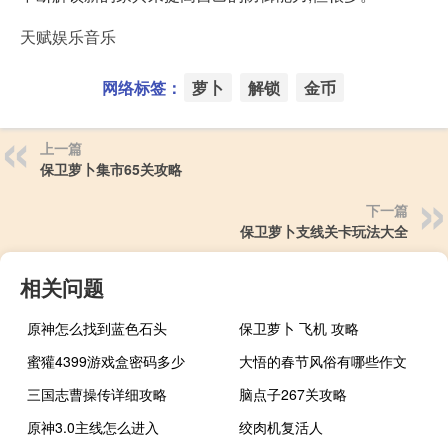
天赋娱乐音乐
网络标签：
萝卜
解锁
金币
上一篇
保卫萝卜集市65关攻略
下一篇
保卫萝卜支线关卡玩法大全
相关问题
原神怎么找到蓝色石头
保卫萝卜 飞机 攻略
蜜獾4399游戏盒密码多少
大悟的春节风俗有哪些作文
三国志曹操传详细攻略
脑点子267关攻略
原神3.0主线怎么进入
绞肉机复活人