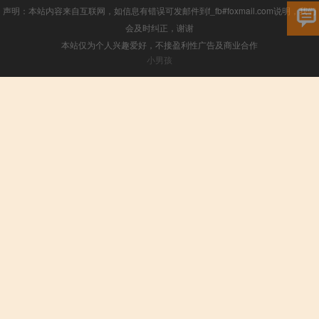
声明：本站内容来自互联网，如信息有错误可发邮件到f_fb#foxmail.com说明，我们
会及时纠正，谢谢
本站仅为个人兴趣爱好，不接盈利性广告及商业合作
小男孩