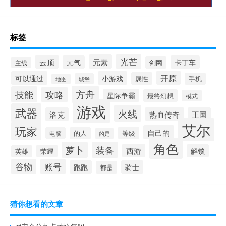
标签
光芒
元素
云顶
元气
卡丁车
剑网
主线
开原
可以通过
小游戏
属性
手机
城堡
地图
方舟
技能
攻略
星际争霸
最终幻想
模式
游戏
武器
火线
热血传奇
洛克
王国
艾尔
玩家
自己的
等级
电脑
的人
的是
角色
萝卜
装备
西游
解锁
荣耀
英雄
谷物
账号
跑跑
骑士
都是
猜你想看的文章