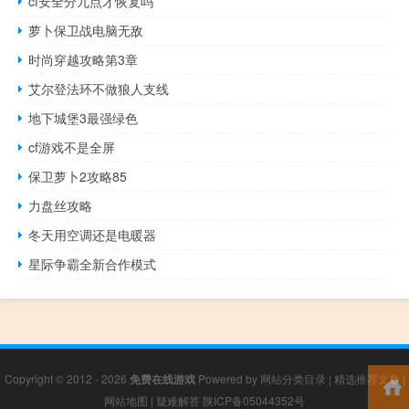
cf安全分九点才恢复吗
萝卜保卫战电脑无敌
时尚穿越攻略第3章
艾尔登法环不做狼人支线
地下城堡3最强绿色
cf游戏不是全屏
保卫萝卜2攻略85
力盘丝攻略
冬天用空调还是电暖器
星际争霸全新合作模式
Copyright © 2012 - 2026
免费在线游戏
Powered by
网站分类目录
|
精选推荐文章
|
网站地图
|
疑难解答
陕ICP备05044352号