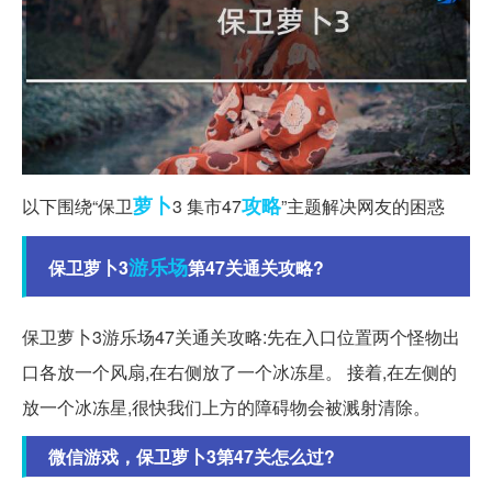
萝卜
攻略
以下围绕“保卫
3 集市47
”主题解决网友的困惑
游乐场
保卫萝卜3
第47关通关攻略?
保卫萝卜3游乐场47关通关攻略:先在入口位置两个怪物出
口各放一个风扇,在右侧放了一个冰冻星。 接着,在左侧的
放一个冰冻星,很快我们上方的障碍物会被溅射清除。
微信游戏，保卫萝卜3第47关怎么过?