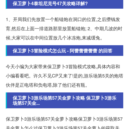
保卫萝卜4泰坦尼克号47关攻略详解?
1、开局我们先放置一个船锚炮在洞口的位置,之后攒钱发
育,然后在上面一排道路那里放置船锚炮; 2、中期几波的时
候,大家可以在中间位置放几个冰冻炮,来减缓兔。
保卫萝卜3冒险模式怎么玩 - 阿蕾蕾蕾蕾蕾 的回答
今天小编为大家带来保卫萝卜3冒险模式攻略,具体内容和
小编看看吧。许久不见CP又来了!是的,游乐场第5关的炮塔
伙伴是正电塔和负电塔,除了他们还有瓶。
保卫萝卜3游乐场第57关金萝卜攻略 保卫萝卜3游乐
场第57关金...
保卫萝卜3游乐场第57关金萝卜攻略保卫萝卜3游乐场第57
关金萝卜怎么过保卫萝卜3游乐场第57关金萝卜的获取关