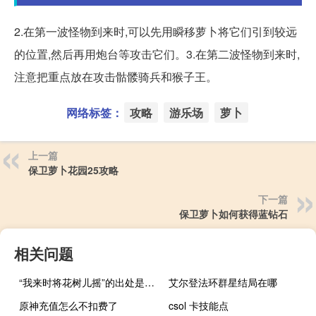
2.在第一波怪物到来时,可以先用瞬移萝卜将它们引到较远
的位置,然后再用炮台等攻击它们。3.在第二波怪物到来时,
注意把重点放在攻击骷髅骑兵和猴子王。
网络标签：
攻略
游乐场
萝卜
上一篇
保卫萝卜花园25攻略
下一篇
保卫萝卜如何获得蓝钻石
相关问题
“我来时将花树儿摇”的出处是哪里
艾尔登法环群星结局在哪
原神充值怎么不扣费了
csol 卡技能点