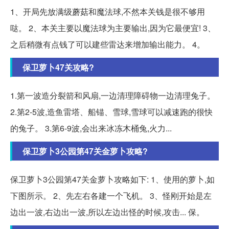
1、开局先放满级蘑菇和魔法球,不然本关钱是很不够用
哒。 2、本关主要以魔法球为主要输出,因为它最便宜! 3、
之后稍微有点钱了可以建些雷达来增加输出能力。 4。
保卫萝卜47关攻略?
1.第一波造分裂箭和风扇,一边清理障碍物一边清理兔子。
2.第2-5波,造鱼雷塔、船锚、雪球,雪球可以减速跑的很快
的兔子。 3.第6-9波,会出来冰冻木桶兔,火力...
保卫萝卜3公园第47关金萝卜攻略?
保卫萝卜3公园第47关金萝卜攻略如下: 1、使用的萝卜,如
下图所示。 2、先左右各建一个飞机。 3、怪刚开始是左
边出一波,右边出一波,所以左边出怪的时候,攻击... 保。