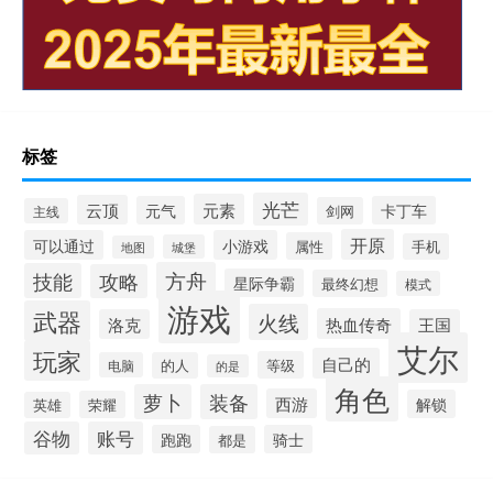
标签
光芒
元素
云顶
元气
卡丁车
剑网
主线
开原
可以通过
小游戏
属性
手机
城堡
地图
方舟
技能
攻略
星际争霸
最终幻想
模式
游戏
武器
火线
热血传奇
洛克
王国
艾尔
玩家
自己的
等级
电脑
的人
的是
角色
萝卜
装备
西游
解锁
荣耀
英雄
谷物
账号
跑跑
骑士
都是