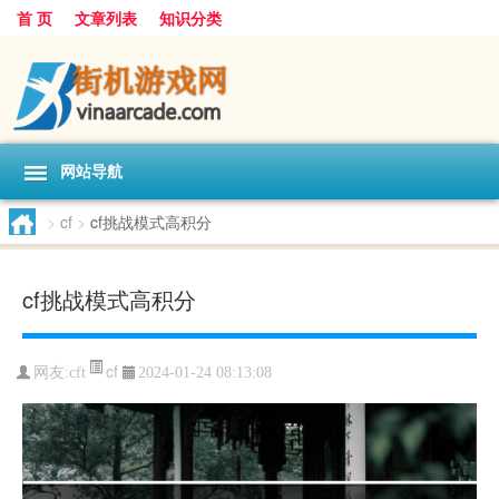
首 页
文章列表
知识分类
网站导航
>
cf
>
cf挑战模式高积分
cf挑战模式高积分
cf
网友:
cft
2024-01-24 08:13:08