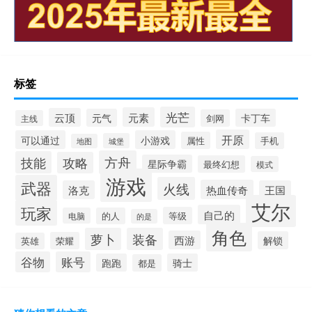
标签
光芒
元素
云顶
元气
卡丁车
剑网
主线
开原
可以通过
小游戏
属性
手机
城堡
地图
方舟
技能
攻略
星际争霸
最终幻想
模式
游戏
武器
火线
热血传奇
洛克
王国
艾尔
玩家
自己的
等级
电脑
的人
的是
角色
萝卜
装备
西游
解锁
荣耀
英雄
谷物
账号
跑跑
骑士
都是