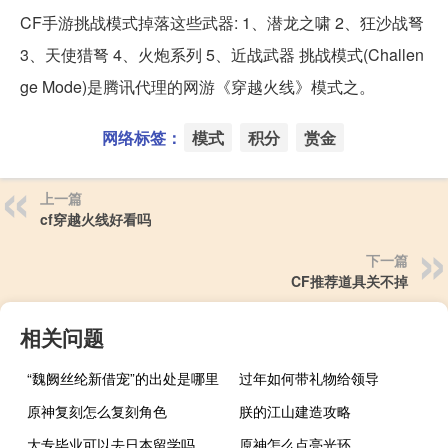
CF手游挑战模式掉落这些武器: 1、潜龙之啸 2、狂沙战弩
3、天使猎弩 4、火炮系列 5、近战武器 挑战模式(Challen
ge Mode)是腾讯代理的网游《穿越火线》模式之。
网络标签：
模式
积分
赏金
上一篇
cf穿越火线好看吗
下一篇
CF推荐道具关不掉
相关问题
“魏阙丝纶新借宠”的出处是哪里
过年如何带礼物给领导
原神复刻怎么复刻角色
朕的江山建造攻略
大专毕业可以去日本留学吗
原神怎么点亮光环