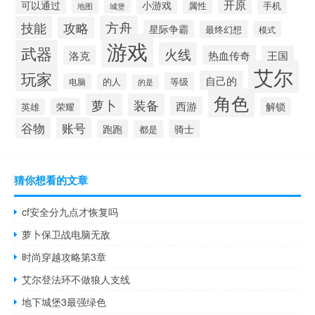
开原
可以通过
小游戏
属性
手机
城堡
地图
方舟
技能
攻略
星际争霸
最终幻想
模式
游戏
武器
火线
热血传奇
洛克
王国
艾尔
玩家
自己的
等级
电脑
的人
的是
角色
萝卜
装备
西游
解锁
荣耀
英雄
谷物
账号
跑跑
骑士
都是
猜你想看的文章
cf安全分九点才恢复吗
萝卜保卫战电脑无敌
时尚穿越攻略第3章
艾尔登法环不做狼人支线
地下城堡3最强绿色