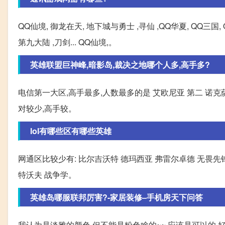
QQ仙境, 御龙在天, 地下城与勇士 ,寻仙 ,QQ华夏, QQ三国,
第九大陆 ,刀剑... QQ仙境,。
英雄联盟巨神峰,暗影岛,裁决之地哪个人多,高手多?
电信第一大区,高手最多,人数最多的是 艾欧尼亚 第二 诺克萨
对较少,高手较。
lol有哪些区有哪些英雄
网通区比较少有: 比尔吉沃特 德玛西亚 弗雷尔卓德 无畏先锋
特沃夫 战争学。
英雄岛哪服联邦厉害?-家居装修–手机房天下问答
我认为是淡雅的颜色,但不能是粉色啥的~~ 应该是可以的,好