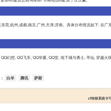
莞,杭州,成都,南京,广州,天津,济南。具体分布情况如下: 在广
想, QQ幻想, QQ飞车, QQ华夏, QQ堂, 地下城与勇士, 寻仙, 穿越火
：
白羊
腾讯
萨斯
cf转移系统卡