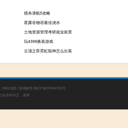
猎杀潜航5攻略
星露谷物语最佳浇水
土地资源管理考研就业前景
玩4399换装游戏
云顶之弈霓虹狙神怎么出装
章
|
网站地图
|
疑难解答
陕ICP备05044352号
，我们会及时纠正，谢谢