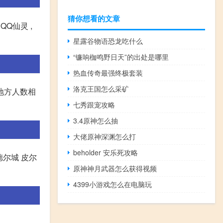
猜你想看的文章
QQ仙灵 ,
星露谷物语恐龙吃什么
“镰响枷鸣野日天”的出处是哪里
热血传奇最强终极套装
洛克王国怎么采矿
他地方人数相
七秀跟宠攻略
3.4原神怎么抽
大佬原神深渊怎么打
beholder 安乐死攻略
德尔城 皮尔
原神神月武器怎么获得视频
4399小游戏怎么在电脑玩