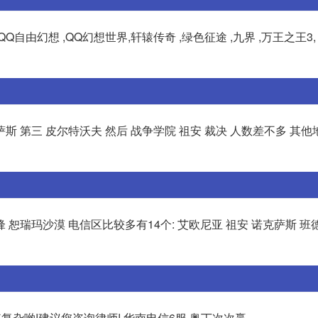
 QQ自由幻想 ,QQ幻想世界,轩辕传奇 ,绿色征途 ,九界 ,万王之王3, 
斯 第三 皮尔特沃夫 然后 战争学院 祖安 裁决 人数差不多 其
 恕瑞玛沙漠 电信区比较多有14个: 艾欧尼亚 祖安 诺克萨斯 班
复杂哟!建议您咨询律师! 华南电信6服,奥丁次次赢。