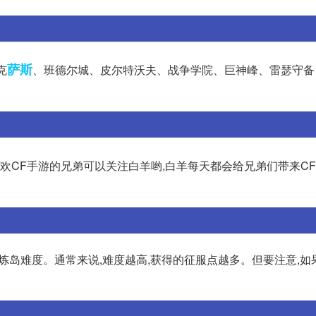
萨斯
克
、班德尔城、皮尔特沃夫、战争学院、巨神峰、雷瑟守备
)喜欢CF手游的兄弟可以关注白羊哟,白羊每天都会给兄弟们带来C
试炼岛难度。通常来说,难度越高,获得的征服点越多。但要注意,