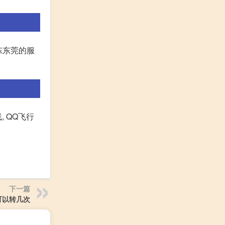
东东莞的服
线, QQ飞行
下一篇
可以转几次