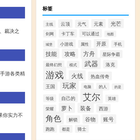
标签
光芒
元素
云顶
元气
主线
、裁决之
可以通过
卡丁车
剑网
地图
开原
小游戏
属性
手机
城堡
方舟
技能
攻略
星际争霸
武器
洛克
最终幻想
模式
游戏
F手游各类精
火线
热血传奇
玩家
王国
电脑
的人
的是
艾尔
自己的
等级
英雄
萝卜
装备
西游
荣耀
如果你实力不
角色
谷物
账号
解锁
跑跑
骑士
都是