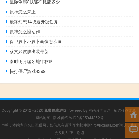
星际争霸2技能不耗蓝多少
原神怎么亲上
最终幻想14快速升级任务
原神怎么慢动作
保卫萝卜小萝卜画像怎么画
蔡文姬皮肤出装最新
秦时明月噬牙地牢攻略
快打僵尸游戏4399
Copyright © 2012 - 2026
免费在线游戏
Powered by
网站分类目录
|
精选推荐文章
|
网站地图
|
疑难解答
陕ICP备05044352号
声明：本站内容来自互联网，如信息有错误可发邮件到f_fb#foxmail.com说明，我们
会及时纠正，谢谢