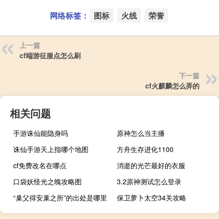
网络标签：
图标
火线
荣誉
上一篇
cf端游征服点怎么刷
下一篇
cf火麒麟怎么弄的
相关问题
手游诛仙能隐身吗
原神怎么当主播
诛仙手游天上指哪个地图
方舟生存进化1100
cf免费改名在哪点
消逝的光芒最好的衣服
口袋妖怪光之魄攻略图
3.2原神测试怎么登录
“巢父得安巢之所”的出处是哪里
保卫萝卜太空34关攻略