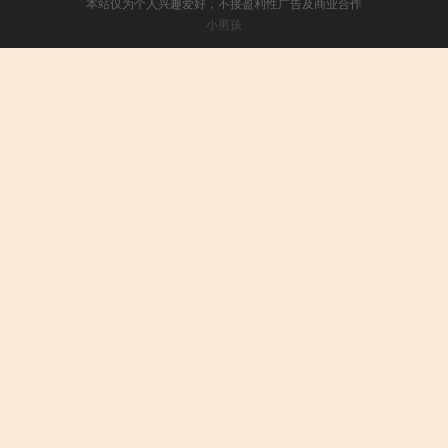
本站仅为个人兴趣爱好，不接盈利性广告及商业合作
小男孩