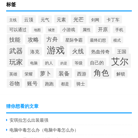
标签
光芒
元素
云顶
元气
卡丁车
剑网
主线
开原
可以通过
小游戏
属性
手机
城堡
地图
方舟
技能
攻略
星际争霸
最终幻想
模式
游戏
武器
火线
热血传奇
洛克
王国
艾尔
玩家
自己的
等级
电脑
的人
的是
角色
萝卜
装备
西游
解锁
荣耀
英雄
谷物
账号
跑跑
骑士
都是
猜你想看的文章
安琪拉怎么出装最强
电脑中毒怎么办（电脑中毒怎么办）