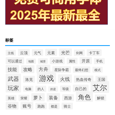
标签
光芒
元素
云顶
元气
卡丁车
剑网
主线
开原
可以通过
小游戏
属性
手机
城堡
地图
方舟
技能
攻略
星际争霸
最终幻想
模式
游戏
武器
火线
热血传奇
洛克
王国
艾尔
玩家
自己的
等级
电脑
的人
的是
角色
萝卜
装备
西游
解锁
荣耀
英雄
谷物
账号
跑跑
骑士
都是