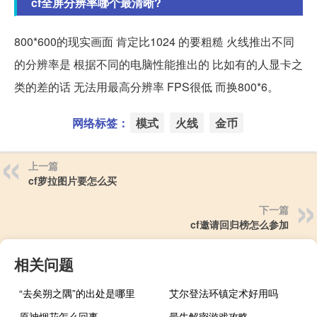
cf全屏分辨率哪个最清晰?
800*600的现实画面 肯定比1024 的要粗糙 火线推出不同
的分辨率是 根据不同的电脑性能推出的 比如有的人显卡之
类的差的话 无法用最高分辨率 FPS很低 而换800*6。
网络标签：
模式
火线
金币
上一篇
cf萝拉图片要怎么买
下一篇
cf邀请回归榜怎么参加
相关问题
“去矣朔之隅”的出处是哪里
艾尔登法环镇定术好用吗
原神烟花怎么回事
最牛解密游戏攻略