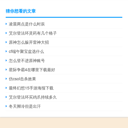
猜你想看的文章
凌晨两点是什么时辰
艾尔登法环灵药有几个格子
原神怎么躲开雷神大招
cf端午聚宝盆选什么
怎么登不进原神账号
星际争霸4在哪里下载最好
仿csol击杀效果
最终幻想15手游海报下载
艾尔登法环买鸡爪持续多久
冬天脚冷但是出汗