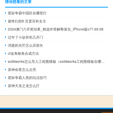
猜你想看的文章
星际争霸中国区在哪里打
最终幻想8 百度百科女主
2024澳门六开奖结果_精选作答解释落实_iPhone版v77.69.58
过年了小诊所初几开门
消逝的光芒怎么买箭矢
cf金角银角合成方法
solidworks怎么导入工程图模板（solidworks工程图模板在哪个文件夹）
原神命星怎么点亮
星际争霸人类的玩法技巧
原神天龙之龙怎么打