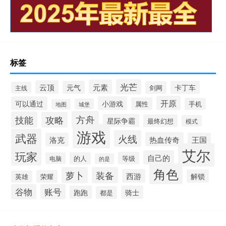
标签
光芒
元素
云顶
元气
卡丁车
剑网
主线
开原
可以通过
小游戏
属性
手机
城堡
地图
方舟
技能
攻略
星际争霸
最终幻想
模式
游戏
武器
火线
热血传奇
洛克
王国
艾尔
玩家
自己的
等级
电脑
的人
的是
角色
萝卜
装备
西游
解锁
荣耀
英雄
谷物
账号
跑跑
骑士
都是