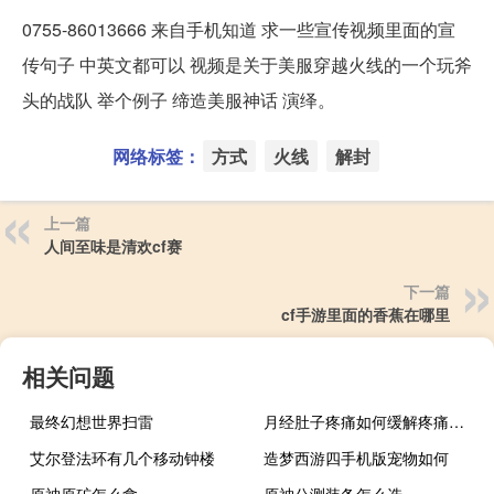
0755-86013666 来自手机知道 求一些宣传视频里面的宣
传句子 中英文都可以 视频是关于美服穿越火线的一个玩斧
头的战队 举个例子 缔造美服神话 演绎。
网络标签：
方式
火线
解封
上一篇
人间至味是清欢cf赛
下一篇
cf手游里面的香蕉在哪里
相关问题
最终幻想世界扫雷
月经肚子疼痛如何缓解疼痛（月经肚子疼怎么缓解疼痛）
艾尔登法环有几个移动钟楼
造梦西游四手机版宠物如何
原神原矿怎么拿
原神公测装备怎么选