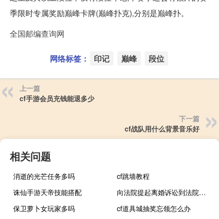
季限时专属奖励巅峰卡牌(巅峰扑克),分别是巅峰扑。
全国邮编查询网
网络标签：
印记
巅峰
段位
上一篇
cf手游会员充钱能退多少
下一篇
cf战队用什么背景音乐好
相关问题
消逝的光芒任务多吗
cf跳墙教程
诛仙手游天帝技能搭配
向法院提起离婚诉讼到法院判决需要多长时间
保卫萝卜女玩家多吗
cf道具城抽奖忘领怎么办