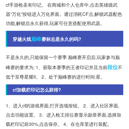
cf手游枪圣有印记。 在商城和个人仓库中,点击英雄级武
器“万化”按钮进入万化界面。通过消耗CF点,解锁武器配色
功能,解锁后永久获得,玩家可任意搭配使用武器。
巅峰
穿越火线
赛标志是永久的吗?
不是永久的,只能保留一个赛季 巅峰赛开启后,玩家参与巅
段位
峰赛的要求为: 1、获取本赛季的王者印记并且当前
不
低于至尊星耀II。 2、处于巅峰赛的进行时间:星。
cf加载栏印记怎么获得?
1、进入cf的游戏界面,打开选项按钮。 2、进入社区界面,
点击功能设置。 3、进入枪王排位赛显示勋章界面,选择加
载栏印记前30%,点击保存。 4、在仓库里进行装配。