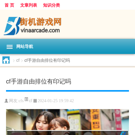
首 页
文章列表
知识分类
网站导航
>
cf
>
cf手游自由排位有印记吗
cf手游自由排位有印记吗
cf
网友:
cfs
2024-01-25 19:59:42