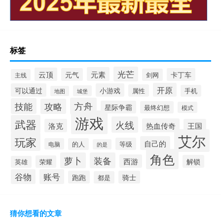
标签
光芒
元素
云顶
元气
卡丁车
剑网
主线
开原
可以通过
小游戏
属性
手机
城堡
地图
方舟
技能
攻略
星际争霸
最终幻想
模式
游戏
武器
火线
热血传奇
洛克
王国
艾尔
玩家
自己的
等级
电脑
的人
的是
角色
萝卜
装备
西游
解锁
荣耀
英雄
谷物
账号
跑跑
骑士
都是
猜你想看的文章