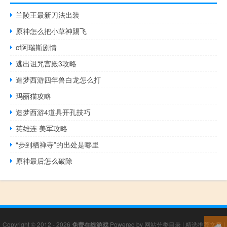
兰陵王最新刀法出装
原神怎么把小草神踢飞
cf阿瑞斯剧情
逃出诅咒宫殿3攻略
造梦西游四年兽白龙怎么打
玛丽猫攻略
造梦西游4道具开孔技巧
英雄连 美军攻略
“步到栖禅寺”的出处是哪里
原神最后怎么破除
Copyright © 2012 - 2026
免费在线游戏
Powered by
网站分类目录
|
精选推荐文章
|