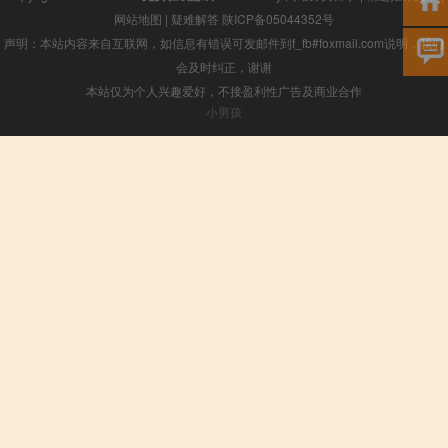
网站地图
|
疑难解答
陕ICP备05044352号
声明：本站内容来自互联网，如信息有错误可发邮件到f_fb#foxmail.com说明，我们
会及时纠正，谢谢
本站仅为个人兴趣爱好，不接盈利性广告及商业合作
小男孩