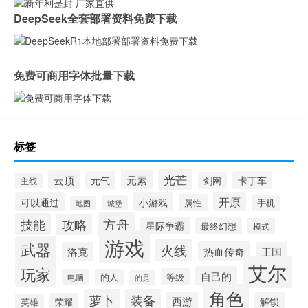
DeepSeek全套部署资料免费下载
免费可商用字体批量下载
标签
光芒
元素
云顶
元气
卡丁车
剑网
主线
开原
可以通过
小游戏
属性
手机
城堡
地图
方舟
技能
攻略
星际争霸
最终幻想
模式
游戏
武器
火线
热血传奇
洛克
王国
艾尔
玩家
自己的
等级
电脑
的人
的是
角色
萝卜
装备
西游
解锁
荣耀
英雄