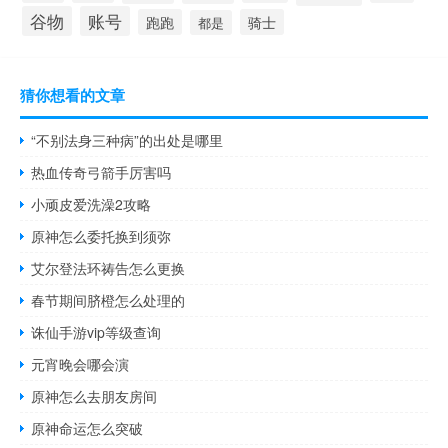
谷物
账号
跑跑
骑士
都是
猜你想看的文章
“不别法身三种病”的出处是哪里
热血传奇弓箭手厉害吗
小顽皮爱洗澡2攻略
原神怎么委托换到须弥
艾尔登法环祷告怎么更换
春节期间脐橙怎么处理的
诛仙手游vip等级查询
元宵晚会哪会演
原神怎么去朋友房间
原神命运怎么突破