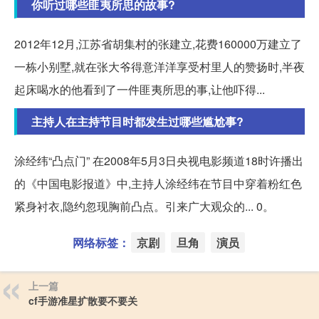
你听过哪些匪夷所思的故事?
2012年12月,江苏省胡集村的张建立,花费160000万建立了
一栋小别墅,就在张大爷得意洋洋享受村里人的赞扬时,半夜
起床喝水的他看到了一件匪夷所思的事,让他吓得...
主持人在主持节目时都发生过哪些尴尬事?
涂经纬“凸点门” 在2008年5月3日央视电影频道18时许播出
的《中国电影报道》中,主持人涂经纬在节目中穿着粉红色
紧身衬衣,隐约忽现胸前凸点。引来广大观众的... 0。
网络标签：
京剧
旦角
演员
上一篇
cf手游准星扩散要不要关