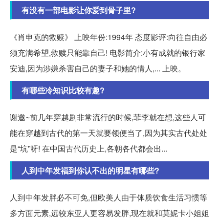
有没有一部电影让你爱到骨子里?
《肖申克的救赎》 上映年份:1994年 态度影评:向往自由必
须充满希望,救赎只能靠自己! 电影简介:小有成就的银行家
安迪,因为涉嫌杀害自己的妻子和她的情人,... 上映。
有哪些冷知识比较有趣?
谢邀~前几年穿越剧非常流行的时候,菲李就在想,这些人可
能在穿越到古代的第一天就要领便当了,因为其实古代处处
是“坑”呀! 在中国古代历史上,各朝各代都会出...
人到中年发福到你认不出的明星有哪些?
人到中年发胖必不可免,但欧美人由于体质饮食生活习惯等
多方面元素,远较东亚人更容易发胖,现在就和莫妮卡小姐姐