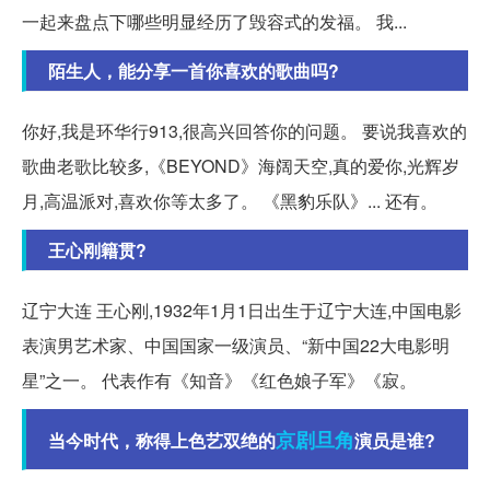
一起来盘点下哪些明显经历了毁容式的发福。 我...
陌生人，能分享一首你喜欢的歌曲吗?
你好,我是环华行913,很高兴回答你的问题。 要说我喜欢的
歌曲老歌比较多,《BEYOND》海阔天空,真的爱你,光辉岁
月,高温派对,喜欢你等太多了。 《黑豹乐队》... 还有。
王心刚籍贯?
辽宁大连 王心刚,1932年1月1日出生于辽宁大连,中国电影
表演男艺术家、中国国家一级演员、“新中国22大电影明
星”之一。 代表作有《知音》《红色娘子军》《寂。
京剧
旦角
当今时代，称得上色艺双绝的
演员是谁?