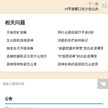
下一篇
cf手游窗口化小怎么办
相关问题
天谕挖矿攻略
用什么模拟器打手游cf好
怎么联机游戏原神
消逝的光芒如何标记
御龙在天升级攻略
“寂寥把盏对寒檠”的出处是哪里
选婚纱摄影店注意什么地方
“叶翦西岩树”的出处是哪里
原神雷神鱼获怎么拿
原神长柄武器原胚怎么使用
☚
公告