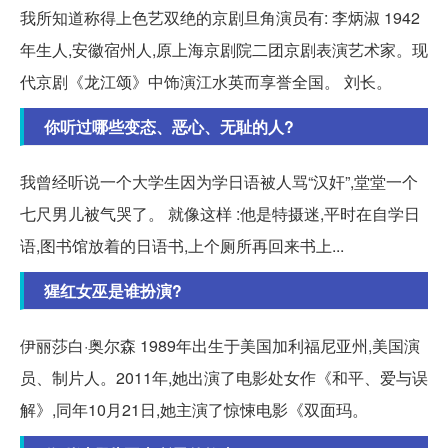
我所知道称得上色艺双绝的京剧旦角演员有: 李炳淑 1942
年生人,安徽宿州人,原上海京剧院二团京剧表演艺术家。现
代京剧《龙江颂》中饰演江水英而享誉全国。 刘长。
你听过哪些变态、恶心、无耻的人?
我曾经听说一个大学生因为学日语被人骂“汉奸”,堂堂一个
七尺男儿被气哭了。 就像这样 :他是特摄迷,平时在自学日
语,图书馆放着的日语书,上个厕所再回来书上...
猩红女巫是谁扮演?
伊丽莎白·奥尔森 1989年出生于美国加利福尼亚州,美国演
员、制片人。2011年,她出演了电影处女作《和平、爱与误
解》,同年10月21日,她主演了惊悚电影《双面玛。