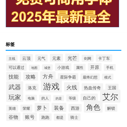
标签
光芒
元素
云顶
元气
卡丁车
剑网
主线
开原
可以通过
小游戏
属性
手机
城堡
地图
方舟
技能
攻略
星际争霸
最终幻想
模式
游戏
武器
火线
热血传奇
洛克
王国
艾尔
玩家
自己的
等级
电脑
的人
的是
角色
萝卜
装备
西游
解锁
荣耀
英雄
谷物
账号
跑跑
骑士
都是