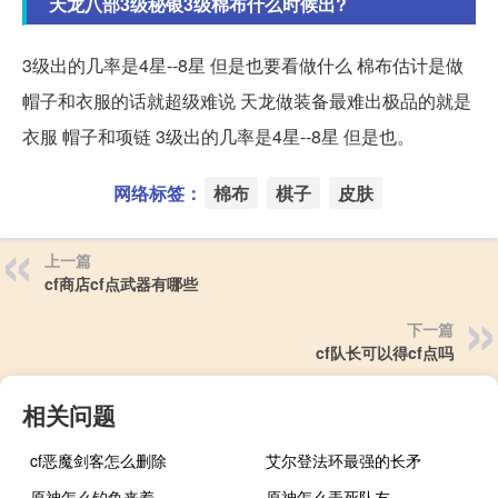
天龙八部3级秘银3级棉布什么时候出?
3级出的几率是4星--8星 但是也要看做什么 棉布估计是做
帽子和衣服的话就超级难说 天龙做装备最难出极品的就是
衣服 帽子和项链 3级出的几率是4星--8星 但是也。
网络标签：
棉布
棋子
皮肤
上一篇
cf商店cf点武器有哪些
下一篇
cf队长可以得cf点吗
相关问题
cf恶魔剑客怎么删除
艾尔登法环最强的长矛
原神怎么钓鱼来着
原神怎么弄死队友