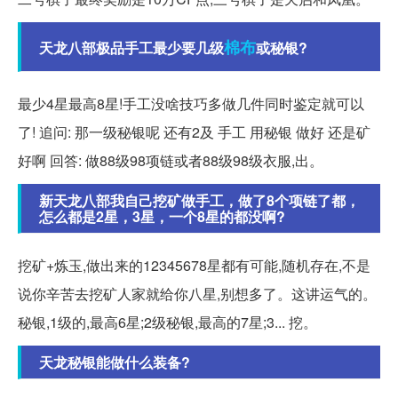
棉布
天龙八部极品手工最少要几级
或秘银?
最少4星最高8星!手工没啥技巧多做几件同时鉴定就可以
了! 追问: 那一级秘银呢 还有2及 手工 用秘银 做好 还是矿
好啊 回答: 做88级98项链或者88级98级衣服,出。
新天龙八部我自己挖矿做手工，做了8个项链了都，
怎么都是2星，3星，一个8星的都没啊?
挖矿+炼玉,做出来的12345678星都有可能,随机存在,不是
说你辛苦去挖矿人家就给你八星,别想多了。这讲运气的。
秘银,1级的,最高6星;2级秘银,最高的7星;3... 挖。
天龙秘银能做什么装备?