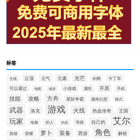
标签
光芒
元素
云顶
元气
卡丁车
剑网
主线
开原
可以通过
小游戏
属性
手机
城堡
地图
方舟
技能
攻略
星际争霸
最终幻想
模式
游戏
武器
火线
热血传奇
洛克
王国
艾尔
玩家
自己的
等级
电脑
的人
的是
角色
萝卜
装备
西游
解锁
荣耀
英雄