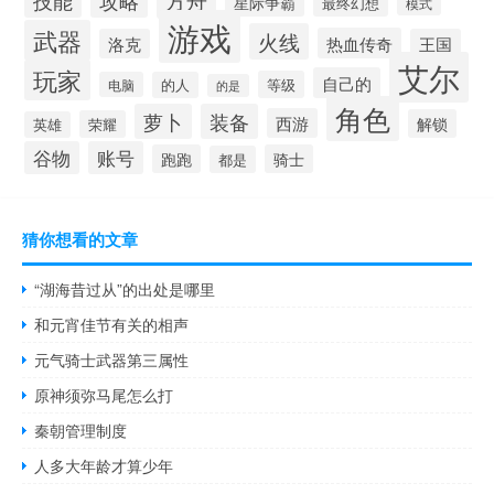
攻略
星际争霸
最终幻想
模式
游戏
武器
火线
热血传奇
洛克
王国
艾尔
玩家
自己的
等级
电脑
的人
的是
角色
萝卜
装备
西游
解锁
荣耀
英雄
谷物
账号
跑跑
骑士
都是
猜你想看的文章
“湖海昔过从”的出处是哪里
和元宵佳节有关的相声
元气骑士武器第三属性
原神须弥马尾怎么打
秦朝管理制度
人多大年龄才算少年