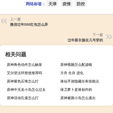
网络标签：
天津
疫情
防控
上一篇
微信过年500红包怎么弄
下一篇
过年新衣服在几号穿的
相关问题
原神角色动作怎么触发
原神视频怎么配滤镜
艾尔登法环密使推荐吗
方舟 生存 进化
原神紫色石堆怎么打
诛仙手游隐藏任务技能点
原神中无名小岛怎么过去
保卫萝卜是谁创作的
原神活动孔雀怎么打
原神被困小岛怎么逃出