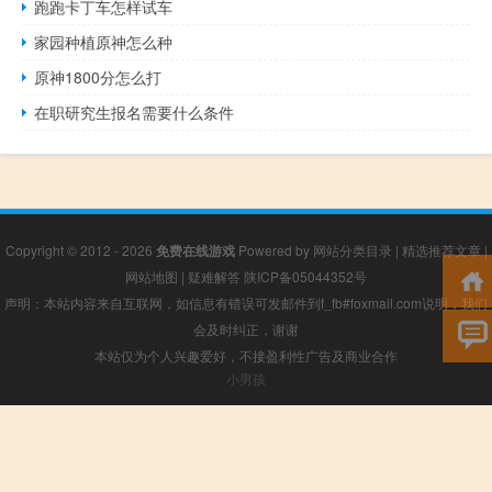
跑跑卡丁车怎样试车
家园种植原神怎么种
原神1800分怎么打
在职研究生报名需要什么条件
Copyright © 2012 - 2026
免费在线游戏
Powered by
网站分类目录
|
精选推荐文章
|
网站地图
|
疑难解答
陕ICP备05044352号
声明：本站内容来自互联网，如信息有错误可发邮件到f_fb#foxmail.com说明，我们
会及时纠正，谢谢
本站仅为个人兴趣爱好，不接盈利性广告及商业合作
小男孩