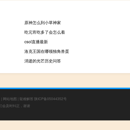
原神怎么到小草神家
吃元宵吃多了会怎么着
csol直播最新
洛克王国在哪领独角兽蛋
消逝的光芒历史问答
章
|
网站地图
|
疑难解答
陕ICP备05044352号
，我们会及时纠正，谢谢