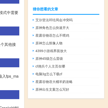
猜你想看的文章
模式中需要
艾尔登法环结局会冲突吗
原神角色怎么快速开大
星露谷物语怎么不喂鸡
原神怎么抠像人物
换个其他接
4399小游戏界面放大
原神45级怎么晋级
cf佣兵个人主页在哪
电脑3g怎么下载cf
fps_ma
星露谷物语大桶羊奶攻略
原神出生文案怎么写好
olx90时