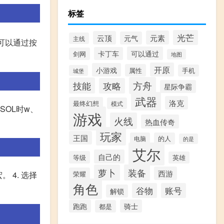
标签
光芒
元素
云顶
元气
主线
可以通过按
可以通过
卡丁车
剑网
地图
开原
小游戏
属性
手机
城堡
方舟
技能
攻略
星际争霸
武器
洛克
最终幻想
模式
SOL时w、
游戏
火线
热血传奇
玩家
王国
电脑
的人
的是
艾尔
自己的
等级
英雄
萝卜
装备
西游
荣耀
 4. 选择
角色
谷物
账号
解锁
跑跑
骑士
都是