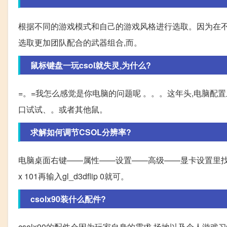
根据不同的游戏模式和自己的游戏风格进行选取。因为在不
选取更加团队配合的武器组合,而。
鼠标键盘一玩csol就失灵,为什么?
=。=我怎么感觉是你电脑的问题呢 。。。这年头,电脑配
口试试、。或者其他鼠。
求解如何调节CSOL分辨率?
电脑桌面右键——属性——设置——高级——显卡设置里找3D设
x 101再输入gl_d3dflip 0就可。
csolx90装什么配件?
csolx90的配件会因为玩家自身的需求,场地以及个人游戏