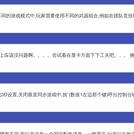
同的游戏模式中,玩家需要使用不同的武器组合,例如在团队竞技
置上应该没问题啊。。。。尝试着在显卡方面下下工夫吧。。。 
置,关闭垂直同步游戏中,按`(数值1左边那个键)呼出控制台输入
习惯而不同,所以并没有一个固定配件清单。一般而言,玩家们在购买cs