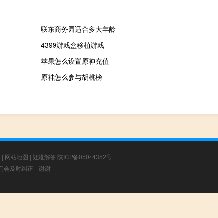
联东商务园适合多大年龄
4399游戏盒移植游戏
苹果怎么设置原神充值
原神怎么参与胡桃榜
章
|
网站地图
|
疑难解答
陕ICP备05044352号
，我们会及时纠正，谢谢