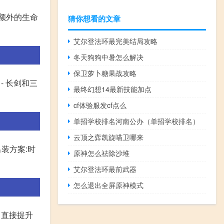
额外的生命
猜你想看的文章
艾尔登法环最完美结局攻略
冬天狗狗中暑怎么解决
保卫萝卜糖果战攻略
- 长剑和三
最终幻想14最新技能加点
cf体验服发cf点么
单招学校排名河南公办（单招学校排名）
云顶之弈凯旋喵卫哪来
装方案:时
原神怎么祛除沙堆
艾尔登法环最前武器
怎么退出全屏原神模式
出直接提升