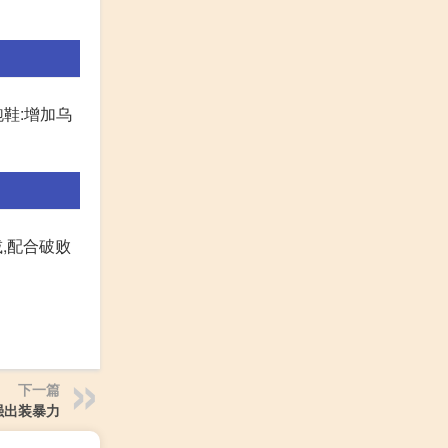
鞋:增加乌
,配合破败
下一篇
最强出装暴力