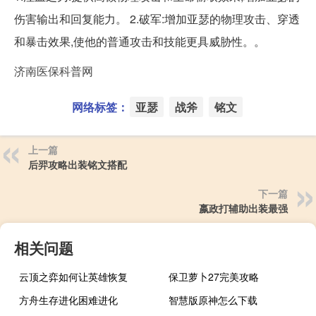
伤害输出和回复能力。 2.破军:增加亚瑟的物理攻击、穿透
和暴击效果,使他的普通攻击和技能更具威胁性。。
济南医保科普网
网络标签：
亚瑟
战斧
铭文
上一篇
后羿攻略出装铭文搭配
下一篇
嬴政打辅助出装最强
相关问题
云顶之弈如何让英雄恢复
保卫萝卜27完美攻略
方舟生存进化困难进化
智慧版原神怎么下载