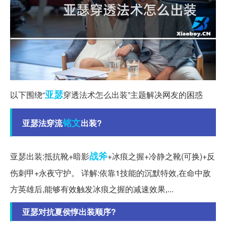
亚瑟
以下围绕“
穿透法术怎么出装”主题解决网友的困惑
铭文
亚瑟法穿流
出装?
战斧
亚瑟出装:抵抗靴+暗影
+冰痕之握+冷静之靴(可换)+反
伤刺甲+永夜守护。 详解:依靠1技能的沉默特效,在命中敌
方英雄后,能够有效触发冰痕之握的减速效果,...
亚瑟对抗夏侯惇出装顺序?