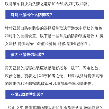
以将破军替换为贪婪之噬增加冷却,名刀可以和复。
针对亚瑟出什么防御装?
针对亚瑟出防御装备的选择通常取决于游戏中所处的角色
和对手的技能设置。以下是一些常见的防御装备建议:1. 魔
女法杖:提供高额生命值和魔抗,能够增加亚瑟的生。
黄刀亚瑟最强出装?
黄刀亚瑟的最强出装应该是暗影战斧、破军、闪电匕首、
疾步之靴、贤者之书和守护者之铠。 暗影战斧能提供高额
的攻击力和冷却缩减,破军可以增加暴击率和暴击伤。
亚瑟s32赛季出装?
1.泣血之刃:提供高额物理攻击和生命偷取效果,增加亚瑟的