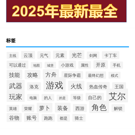
标签
光芒
元素
云顶
元气
卡丁车
剑网
主线
开原
可以通过
小游戏
属性
手机
城堡
地图
方舟
技能
攻略
星际争霸
最终幻想
模式
游戏
武器
火线
热血传奇
洛克
王国
艾尔
玩家
自己的
等级
电脑
的人
的是
角色
萝卜
装备
西游
解锁
荣耀
英雄
谷物
账号
跑跑
骑士
都是