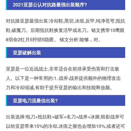
2021亚瑟公认对抗路最强出装顺序?
对抗路亚瑟最强出装:冷却鞋,黑切,冰痕,反甲,纯净苍穹,抵抗
鞋,破魔刀。后期抵抗鞋换复活甲或名刀。铭文携带10鹰眼
8宿命2红月5狩猎5隐匿。 铭文分析:能够... 对。
亚瑟破解出装
亚瑟是一位近战战士,非常适合在前排承受伤害和打击敌
人。以下是一种常用的:1. 战斧:战斧提供额外的物理攻击
力和冷却缩减,有助于提升亚瑟的输出和技能释放频。
亚瑟电刀流最佳出装?
出装选择:电刀+抵抗鞋+破军+名刀+战斧+冰握,暗影战斧可
以给亚瑟带来15%的冷却,冰痕之握也会增加10%,或者还可