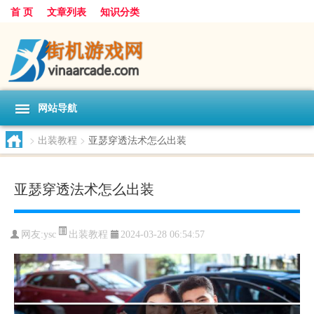
首 页
文章列表
知识分类
网站导航
>
出装教程
>
亚瑟穿透法术怎么出装
亚瑟穿透法术怎么出装
出装教程
网友:
ysc
2024-03-28 06:54:57