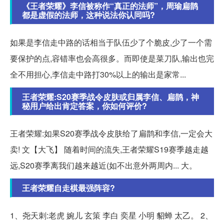
《王者荣耀》李信被称作“真正的法师”，周瑜扁鹊
都是虚假的法师，这种说法你认同吗?
如果是李信走中路的话相当于队伍少了个脆皮,少了一个需
要保护的点,容错率也会高很多。而即使是菜刀队,输出也完
全不用担心,李信走中路打30%以上的输出是家常...
王者荣耀:S20赛季战令皮肤或归属李信、扁鹊，神
秘用户给出肯定答案，你如何评价?
王者荣耀:如果S20赛季战令皮肤给了扁鹊和李信,一定会大
卖! 文【大飞】 随着时间的流失,王者荣耀S19赛季越走越
远,S20赛季离我们越来越近(如不出意外两周内... 大。
王者荣耀自走棋最强阵容?
1、尧天刺:老虎 婉儿 玄策 李白 奕星 小明 貂蝉 太乙。 2、