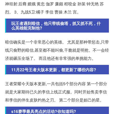
神坦射:后裔 嫦娥 黄忠 伽罗 廉颇 程咬金 孙策 钟无艳 苏
烈。 3、九战5卫:橘子 李信 曹操 木兰 宫。
玩王者遇到暗信，他只带线偷塔，抓又抓不死，什
么英雄能克制他?
暗信确实是一个非常恶心的英雄。 尤其是那种带惩击,只带
线只偷野的暗信,甚至都不能叫偷,干脆就是明抢。不一会经
济就碾压全场了。 而且他还有非常强的单挑能力。
11月22号王者大版本更新，都更新了哪些内容?
王者荣耀今天版本更新,一共包括5个部分内容 第一个部分
就是大家期待已久的李信上线正式服。同时开始售卖李信
和李信的伴生皮肤灼热之刃。 第二个部分是妲己的星。
s16赛季最具亮点的活动?你知道吗?