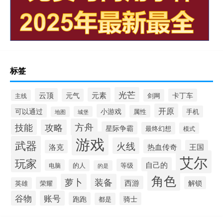
标签
光芒
元素
云顶
元气
卡丁车
剑网
主线
开原
可以通过
小游戏
属性
手机
城堡
地图
方舟
技能
攻略
星际争霸
最终幻想
模式
游戏
武器
火线
热血传奇
洛克
王国
艾尔
玩家
自己的
等级
电脑
的人
的是
角色
萝卜
装备
西游
解锁
荣耀
英雄
谷物
账号
跑跑
骑士
都是