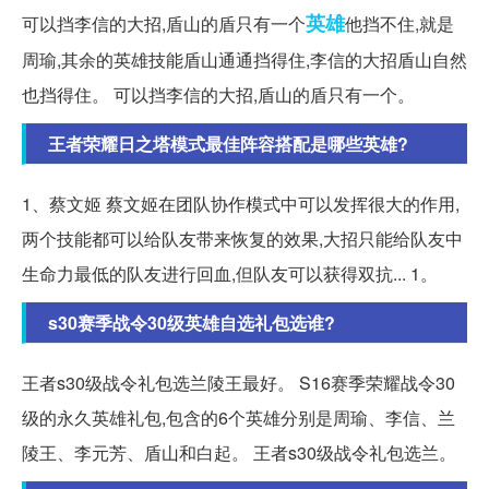
英雄
可以挡李信的大招,盾山的盾只有一个
他挡不住,就是
周瑜,其余的英雄技能盾山通通挡得住,李信的大招盾山自然
也挡得住。 可以挡李信的大招,盾山的盾只有一个。
王者荣耀日之塔模式最佳阵容搭配是哪些英雄?
1、蔡文姬 蔡文姬在团队协作模式中可以发挥很大的作用,
两个技能都可以给队友带来恢复的效果,大招只能给队友中
生命力最低的队友进行回血,但队友可以获得双抗... 1。
s30赛季战令30级英雄自选礼包选谁?
王者s30级战令礼包选兰陵王最好。 S16赛季荣耀战令30
级的永久英雄礼包,包含的6个英雄分别是周瑜、李信、兰
陵王、李元芳、盾山和白起。 王者s30级战令礼包选兰。