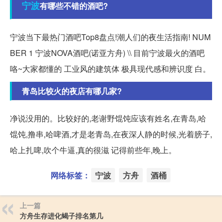
宁波
有哪些不错的酒吧?
宁波当下最热门酒吧Top8盘点!潮人们的夜生活指南! NUM
BER 1 宁波NOVA酒吧(诺亚方舟) \\ 目前宁波最火的酒吧
咯~大家都懂的 工业风的建筑体 极具现代感和辨识度 白。
青岛比较火的夜店有哪几家?
净说没用的。比较好的,老谢野馄饨应该有姓名,在青岛,哈
馄饨,撸串,哈啤酒,才是老青岛,在夜深人静的时候,光着膀子,
哈上扎啤,吹个牛逼,真的很滋 记得前些年,晚上。
网络标签：
宁波
方舟
酒桶
上一篇
方舟生存进化蝎子排名第几