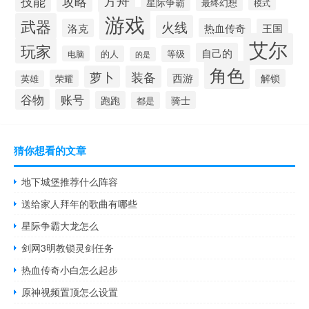
方舟
技能
攻略
星际争霸
最终幻想
模式
游戏
武器
火线
热血传奇
洛克
王国
艾尔
玩家
自己的
等级
电脑
的人
的是
角色
萝卜
装备
西游
解锁
荣耀
英雄
谷物
账号
跑跑
骑士
都是
猜你想看的文章
地下城堡推荐什么阵容
送给家人拜年的歌曲有哪些
星际争霸大龙怎么
剑网3明教锁灵剑任务
热血传奇小白怎么起步
原神视频置顶怎么设置