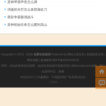
原神琴谱声音怎么调
消逝的光芒怎么拿部落砍刀
星际争霸最强战斗
原神初始任务怎么爬到高山
Copyright © 2012 - 2026
免费在线游戏
Powered by
网站分类目录
|
精选推荐文章
|
网站地图
|
疑难解答
陕ICP备05044352号
声明：本站内容来自互联网，如信息有错误可发邮件到f_fb#foxmail.com说明，我们
会及时纠正，谢谢
本站仅为个人兴趣爱好，不接盈利性广告及商业合作
小男孩