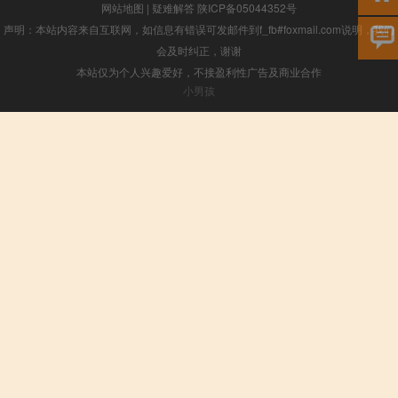
网站地图
|
疑难解答
陕ICP备05044352号
声明：本站内容来自互联网，如信息有错误可发邮件到f_fb#foxmail.com说明，我们
会及时纠正，谢谢
本站仅为个人兴趣爱好，不接盈利性广告及商业合作
小男孩