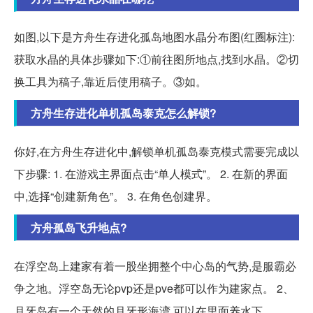
如图,以下是方舟生存进化孤岛地图水晶分布图(红圈标注):
获取水晶的具体步骤如下:①前往图所地点,找到水晶。②切
换工具为稿子,靠近后使用稿子。③如。
方舟生存进化单机孤岛泰克怎么解锁?
你好,在方舟生存进化中,解锁单机孤岛泰克模式需要完成以
下步骤: 1. 在游戏主界面点击“单人模式”。 2. 在新的界面
中,选择“创建新角色”。 3. 在角色创建界。
方舟孤岛飞升地点?
在浮空岛上建家有着一股坐拥整个中心岛的气势,是服霸必
争之地。浮空岛无论pvp还是pve都可以作为建家点。 2、
月牙岛有一个天然的月牙形海湾,可以在里面养水下。