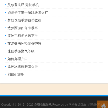
艾尔登法环 竞技单机
跑跑卡丁车手游跳跃怎么打
梦幻诛仙手游银币教程
造梦西游如何卡暴率
原神手柄怎么选下半
艾尔登法环轻装备护符
诛仙手游聚气等级
如何办理户口
原神冰雪翅膀怎么得
剑侠g 攻略
Copyright © 2012 - 2026
免费在线游戏
Powered by
网站分类目录
|
精选推荐文章
|