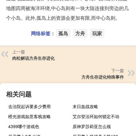
地图四周被海洋环绕,中心岛则有一块大陆连接到旁边的几
个小岛。此外,孤岛上的资源会更加有限,而中心岛则。
网络标签：
孤岛
方舟
玩家
上一篇
肉松解说方舟生存进化
下一篇
方舟生存进化特殊事件
相关问题
去法院起诉要多少费用
末日血战攻略
橙光游戏如意客栈攻略
艾尔登法环如何锁定不动
4399哪个游戏色
原神罗莎莉亚怎么领