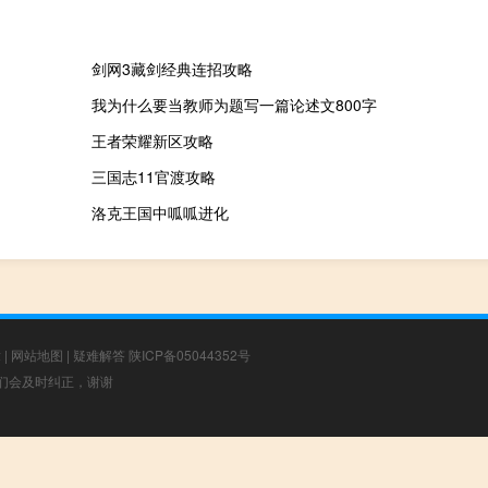
剑网3藏剑经典连招攻略
我为什么要当教师为题写一篇论述文800字
王者荣耀新区攻略
三国志11官渡攻略
洛克王国中呱呱进化
章
|
网站地图
|
疑难解答
陕ICP备05044352号
，我们会及时纠正，谢谢