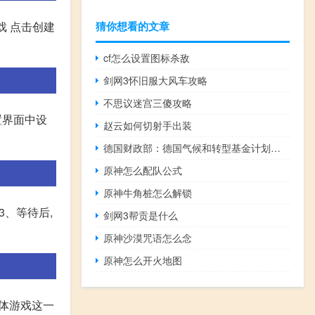
猜你想看的文章
戏 点击创建
cf怎么设置图标杀敌
剑网3怀旧服大风车攻略
不思议迷宫三傻攻略
置界面中设
赵云如何切射手出装
德国财政部：德国气候和转型基金计划在2024年投资576亿欧元2024年至2027年间投资约2120亿欧元
原神怎么配队公式
原神牛角桩怎么解锁
3、等待后,
剑网3帮贡是什么
原神沙漠咒语怎么念
原神怎么开火地图
本体游戏这一