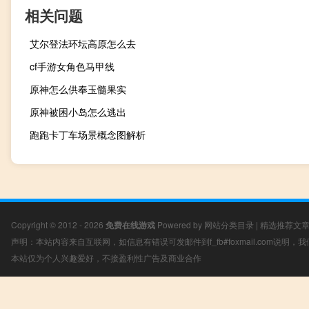
相关问题
艾尔登法环坛高原怎么去
cf手游女角色马甲线
原神怎么供奉玉髓果实
原神被困小岛怎么逃出
跑跑卡丁车场景概念图解析
Copyright © 2012 - 2026
免费在线游戏
Powered by
网站分类目录
|
精选推荐文
声明：本站内容来自互联网，如信息有错误可发邮件到f_fb#foxmail.com说明
本站仅为个人兴趣爱好，不接盈利性广告及商业合作