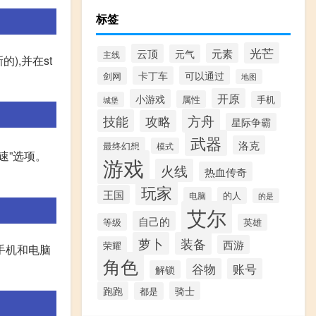
标签
光芒
元素
云顶
元气
主线
),并在st
可以通过
卡丁车
剑网
地图
开原
小游戏
属性
手机
城堡
方舟
技能
攻略
星际争霸
武器
洛克
最终幻想
模式
速”选项。
游戏
火线
热血传奇
玩家
王国
电脑
的人
的是
艾尔
自己的
等级
英雄
萝卜
装备
西游
荣耀
把手机和电脑
角色
谷物
账号
解锁
跑跑
骑士
都是