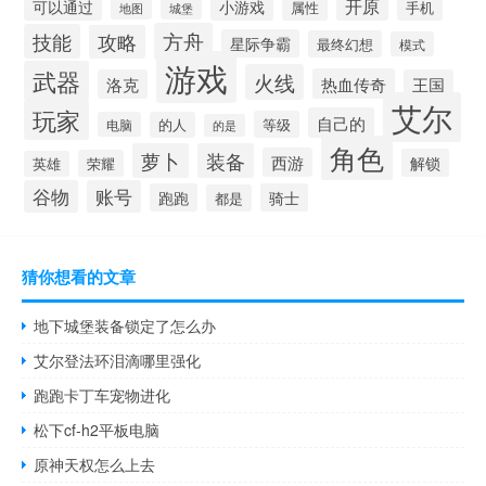
开原
可以通过
小游戏
属性
手机
城堡
地图
方舟
技能
攻略
星际争霸
最终幻想
模式
游戏
武器
火线
热血传奇
洛克
王国
艾尔
玩家
自己的
等级
电脑
的人
的是
角色
萝卜
装备
西游
解锁
荣耀
英雄
谷物
账号
跑跑
骑士
都是
猜你想看的文章
地下城堡装备锁定了怎么办
艾尔登法环泪滴哪里强化
跑跑卡丁车宠物进化
松下cf-h2平板电脑
原神天权怎么上去