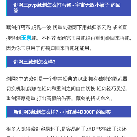
剑网三pvp藏剑怎么打丐帮 - 宇宙无敌小蚊子 的回
答
藏剑打丐帮,虎跑一波,切重剑砸两下用鹤归聂云跑,或者直
玉泉
接轻剑
跑。不推荐虎跑完玉泉跑掉再重剑砸回来再跑,
因为你玉泉用了再鹤归回来再跑还能用。
剑网三藏剑怎么样?
剑网3中的藏剑是一个非常经典的职业,拥有独特的双武器
切换机制,能够在轻剑和重剑之间自由切换,轻剑轻巧灵活,
重剑深厚稳重,打出高额的伤害。藏剑的招式命名。
新剑网3藏剑怎么样? - 小红薯4D300F 的回答
很多人觉得藏剑容易起手,是容易起手,但DPS输出手法还