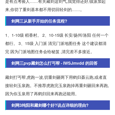
是有点考验人……有关藏剑这剑气,我觉得还好,镇派加起
来,你切了重剑基本都不用切回轻剑的……。
剑网三从新手开始的任务流程?
1、1-10级 稻香村。 2、10-15级 长安/扬州/洛阳 任何一个
都行。 3、15级 入门派 清完门派地图任务 这个建议都清
完 因为门派地图任务会给秘笈 ,清完差不多接近。
剑网三pvp藏剑怎么打丐帮 - IWSJmvdd 的回答
藏剑打丐帮,虎跑一波,切重剑砸两下用鹤归聂云跑,或者直
接轻剑玉泉跑。不推荐虎跑完玉泉跑掉再重剑砸回来再跑,
因为你玉泉用了再鹤归回来再跑还能用。
剑网3纯阳和藏剑哪个好?说点详细的理由?