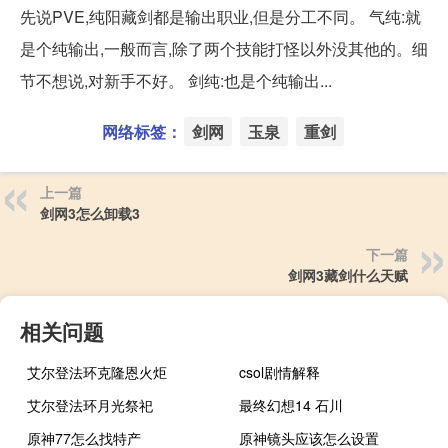
先说PVE,纯阳藏剑都是输出职业,但是分工不同。 气纯:就
是个纯输出,一般而言,除了两个技能打怪以外没其他的。细
节不想说,对新手不好。 剑纯:也是个纯输出...
网络标签：
剑网
玉泉
重剑
上一篇
剑网3怎么卸载3
下一篇
剑网3藏剑什么天赋
相关问题
艾尔登法环克隆恩火炬
csol剧情解释
艾尔登法环月光祭祀
最终幻想14 石川
原神77怎么找特产
原神镜头应该怎么设置