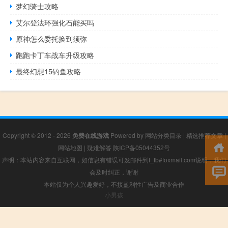
梦幻骑士攻略
艾尔登法环强化石能买吗
原神怎么委托换到须弥
跑跑卡丁车战车升级攻略
最终幻想15钓鱼攻略
Copyright © 2012 - 2026
免费在线游戏
Powered by
网站分类目录
|
精选推荐文章
|
网站地图
|
疑难解答
陕ICP备05044352号
声明：本站内容来自互联网，如信息有错误可发邮件到f_fb#foxmail.com说明，我们
会及时纠正，谢谢
本站仅为个人兴趣爱好，不接盈利性广告及商业合作
小男孩