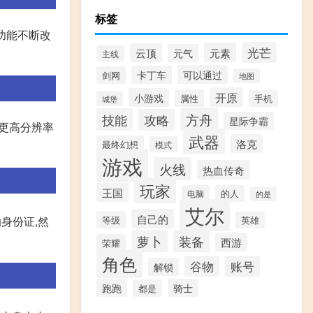
标签
功能不断改
光芒
元素
云顶
元气
主线
可以通过
卡丁车
剑网
地图
开原
小游戏
属性
手机
城堡
方舟
技能
攻略
星际争霸
是更高分辨率
武器
洛克
最终幻想
模式
游戏
火线
热血传奇
玩家
王国
电脑
的人
的是
艾尔
自己的
等级
身份证,然
英雄
萝卜
装备
西游
荣耀
角色
谷物
账号
解锁
跑跑
骑士
都是