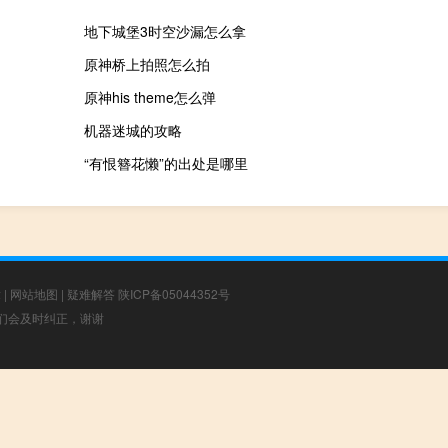
地下城堡3时空沙漏怎么拿
原神桥上拍照怎么拍
原神his theme怎么弹
机器迷城的攻略
“有恨簪花懒”的出处是哪里
章
|
网站地图
|
疑难解答
陕ICP备05044352号
，我们会及时纠正，谢谢