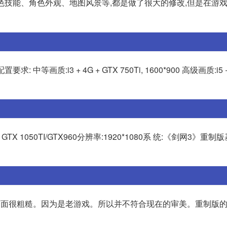
色技能、角色外观、地图风景等,都是做了很大的修改,但是在游
:i3 + 4G + GTX 750Ti, 1600*900 高级画质:i5 + 
orce GTX 1050TI/GTX960分辨率:1920*1080系 统:《剑网3》重制
画面很粗糙。因为是老游戏。所以并不符合现在的审美。重制版