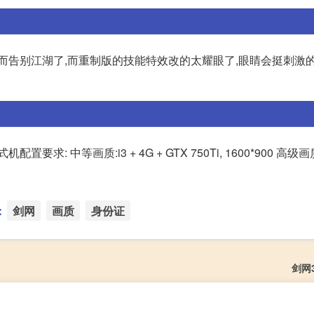
而告别江湖了,而重制版的技能特效改的太耀眼了,眼睛会挺刺激的
等画质:i3 + 4G + GTX 750Ti, 1600*900 高级画质:i5
：
剑网
画质
身份证
剑网