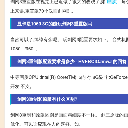
画质
剑网3重置版在视觉上已近做了很大的改观了,如:
、角
上来讲,重置版70个G,而剑网3...
显卡是1060 3G的能玩剑网3重置版吗
当然可以了,绰绰有余呢。 玩剑网3配置要求如下。 台式机配置要求: 中等画质
1050Ti/960, 。
剑网3重制版配置要求是多少 - HVFBClOJmwJ 的回答
中等画质CPU :Intel(R) Core(TM) i5内 存:8G显 卡:GeF
开发,不支。
剑网3重制和原版有什么区别?
剑网3重制和原版区别是画面精细度不一样。 剑三原版的
优化。可以适应现在人的喜好。如。