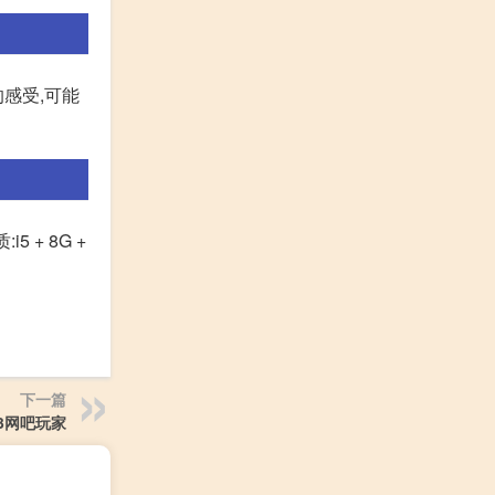
感受,可能
 + 8G +
下一篇
3网吧玩家