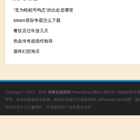
“竞为蛙蚓号鸣态”的出处是哪里
steam星际争霸怎么下载
餐饮店过年放几天
热血传奇超级经验珠
最终幻想海滨
Copyright © 2012 - 2026
免费在线游戏
Powered by
网站分类目录
|
精选推荐文
声明：本站内容来自互联网，如信息有错误可发邮件到f_fb#foxmail.com说明
本站仅为个人兴趣爱好，不接盈利性广告及商业合作