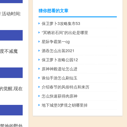
猜你想看的文章
 活动时间:
保卫萝卜3攻略集市53
“冥栖岩石间”的出处是哪里
星际争霸第一cg
酒吞怎么出装2021
速度不减魔
保卫萝卜攻略公园12
原神神殿遗址怎么进
诛仙手游怎么刷仙玉
介绍春节的风俗特点和来历
的觉醒,现在
怎么快速获得肉原神
地下城堡3梦境之钥哪里掉
霆禁地的野外