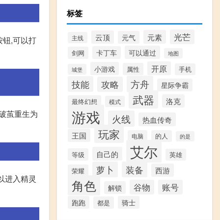
标签
光芒
元素
云顶
元气
主线
钮,可以打
可以通过
卡丁车
剑网
地图
开原
小游戏
属性
手机
城堡
方舟
技能
攻略
星际争霸
武器
洛克
最终幻想
模式
游戏
以破茧重生为
火线
热血传奇
玩家
王国
电脑
的人
的是
艾尔
自己的
等级
英雄
萝卜
装备
西游
荣耀
以进入精灵
角色
谷物
账号
解锁
跑跑
骑士
都是