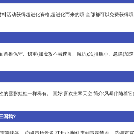
材料活动获得超进化资格,超进化而来的哦!全部都可以免费获得哦!
面首推保守、稳重(加魔攻不减速度、魔抗);次推胆小、急躁(加
的雪影娃娃一样稀有。 喜好:喜欢主宰天空 简介:风暴伴随着它
王国我?
雷霆峡谷。 ②点击场景名,打开小地图,来到雷霆禁地。 ③与雷