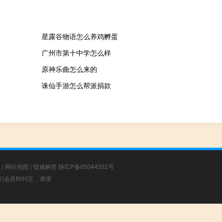
星露谷物语怎么养鸡孵蛋
广州市第十中学怎么样
原神乐曲怎么来的
诛仙手游怎么帮派捐款
章
|
网站地图
|
疑难解答
陕ICP备05044352号
，我们会及时纠正，谢谢