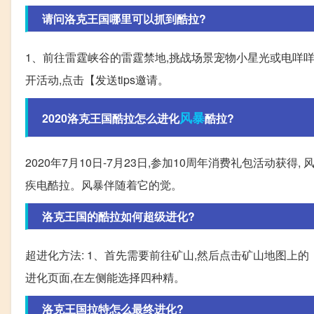
请问洛克王国哪里可以抓到酷拉?
1、前往雷霆峡谷的雷霆禁地,挑战场景宠物小星光或电咩咩
开活动,点击【发送tips邀请。
风暴
2020洛克王国酷拉怎么进化
酷拉?
2020年7月10日-7月23日,参加10周年消费礼包活动获
疾电酷拉。风暴伴随着它的觉。
洛克王国的酷拉如何超级进化?
超进化方法: 1、首先需要前往矿山,然后点击矿山地图上
进化页面,在左侧能选择四种精。
洛克王国拉特怎么最终进化?