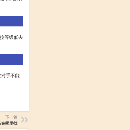
酷拉等级低去
在对手不能
下一篇
庙在哪里找