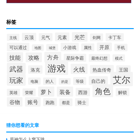
标签
光芒
元素
云顶
元气
卡丁车
剑网
主线
开原
可以通过
小游戏
属性
手机
城堡
地图
方舟
技能
攻略
星际争霸
最终幻想
模式
游戏
武器
火线
热血传奇
洛克
王国
艾尔
玩家
自己的
等级
电脑
的人
的是
角色
萝卜
装备
西游
解锁
荣耀
英雄
谷物
账号
跑跑
骑士
都是
猜你想看的文章
原神怎么上窜下跳