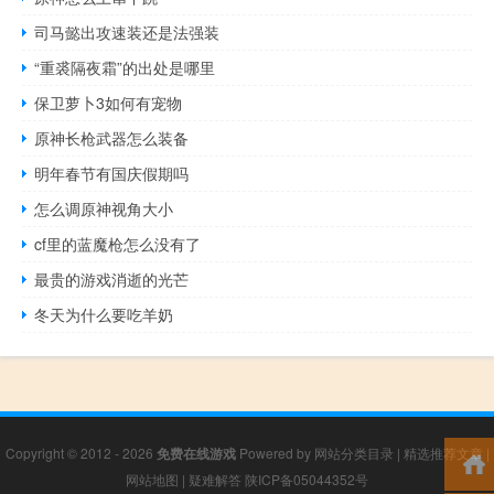
司马懿出攻速装还是法强装
“重裘隔夜霜”的出处是哪里
保卫萝卜3如何有宠物
原神长枪武器怎么装备
明年春节有国庆假期吗
怎么调原神视角大小
cf里的蓝魔枪怎么没有了
最贵的游戏消逝的光芒
冬天为什么要吃羊奶
Copyright © 2012 - 2026
免费在线游戏
Powered by
网站分类目录
|
精选推荐文章
|
网站地图
|
疑难解答
陕ICP备05044352号