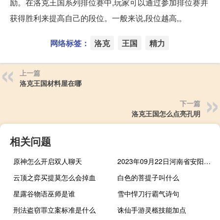
励。在洛克王国系列排位赛中,玩家可以通过参加排位赛并
获得胜利来提高自己的段位。一般来说,段位越高,。
网络标签：
洛克
王国
精力
上一篇
洛克王国材料屋在哪
下一篇
洛克王国怎么点亮孔明
相关问题
原神怎么开启双人聊天
2023年09月22日河南省安阳市疫情大数据-今日/今天疫情全网搜索最新实时消息动态情况通知播报
云顶之弈买提莫怎么会掉血
白色的菩提子叫什么
星露谷物语巫师是谁
雪中悍刀行霸气诗句
刑法盗窃罪立案标准是什么
诛仙手游灵柩技能加点