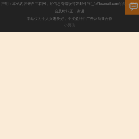
声明：本站内容来自互联网，如信息有错误可发邮件到f_fb#foxmail.com说明，我们
会及时纠正，谢谢
本站仅为个人兴趣爱好，不接盈利性广告及商业合作
小男孩