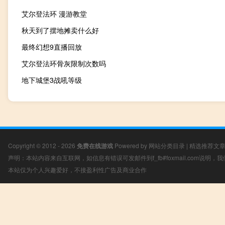
艾尔登法环 漫游教堂
秋天到了摆地摊卖什么好
最终幻想9直播回放
艾尔登法环骨灰限制次数吗
地下城堡3战吼等级
Copyright © 2012 - 2026
免费在线游戏
Powered by
网站分类目录
|
精选推荐文
声明：本站内容来自互联网，如信息有错误可发邮件到f_fb#foxmail.com说明
本站仅为个人兴趣爱好，不接盈利性广告及商业合作