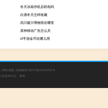
冬天冰箱停机后耗电吗
白酒冬天怎样收藏
四川建川博物馆在哪里
原神移动广告怎么关
cf手游金币在哪儿用
章
|
网站地图
|
疑难解答
陕ICP备05044352号
，我们会及时纠正，谢谢