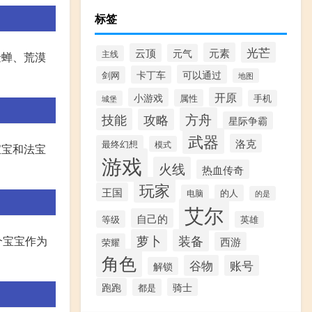
标签
光芒
元素
云顶
元气
主线
金蝉、荒漠
可以通过
卡丁车
剑网
地图
开原
小游戏
属性
手机
城堡
方舟
技能
攻略
星际争霸
武器
洛克
最终幻想
模式
宝宝和法宝
游戏
火线
热血传奇
玩家
王国
电脑
的人
的是
艾尔
自己的
等级
英雄
萝卜
装备
个宝宝作为
西游
荣耀
角色
谷物
账号
解锁
跑跑
骑士
都是