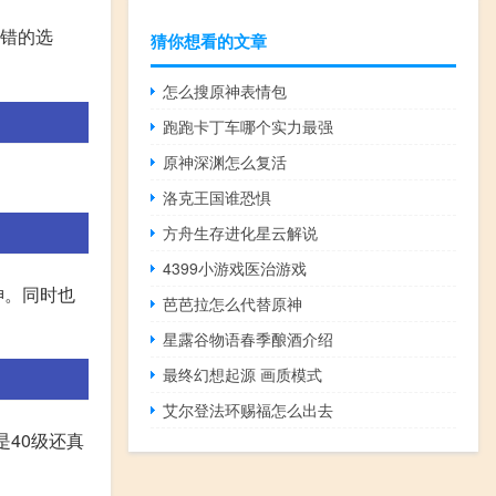
不错的选
猜你想看的文章
怎么搜原神表情包
跑跑卡丁车哪个实力最强
原神深渊怎么复活
洛克王国谁恐惧
方舟生存进化星云解说
4399小游戏医治游戏
神。同时也
芭芭拉怎么代替原神
星露谷物语春季酿酒介绍
最终幻想起源 画质模式
艾尔登法环赐福怎么出去
是40级还真