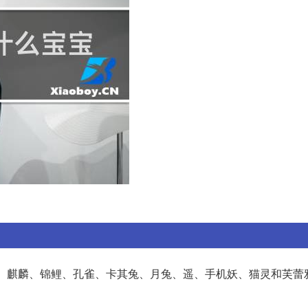
龙、麒麟、锦鲤、孔雀、卡其兔、月兔、遥、手机妖、猫灵和芙蕾