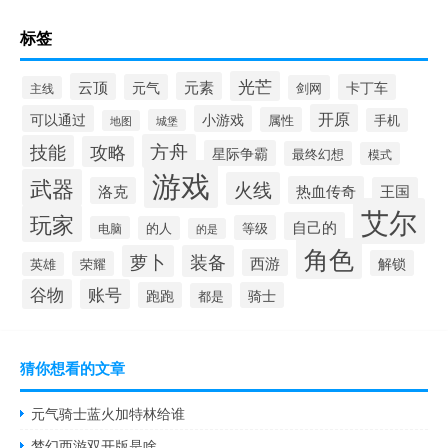
标签
光芒
元素
云顶
元气
卡丁车
剑网
主线
开原
可以通过
小游戏
属性
手机
城堡
地图
方舟
技能
攻略
星际争霸
最终幻想
模式
游戏
武器
火线
热血传奇
洛克
王国
艾尔
玩家
自己的
等级
电脑
的人
的是
角色
萝卜
装备
西游
解锁
荣耀
英雄
谷物
账号
跑跑
骑士
都是
猜你想看的文章
元气骑士蓝火加特林给谁
梦幻西游双开版是啥