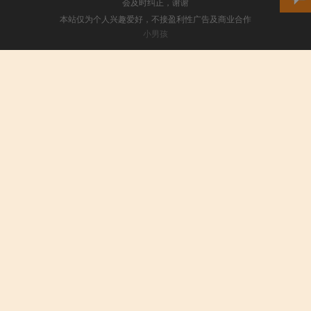
会及时纠正，谢谢
本站仅为个人兴趣爱好，不接盈利性广告及商业合作
小男孩