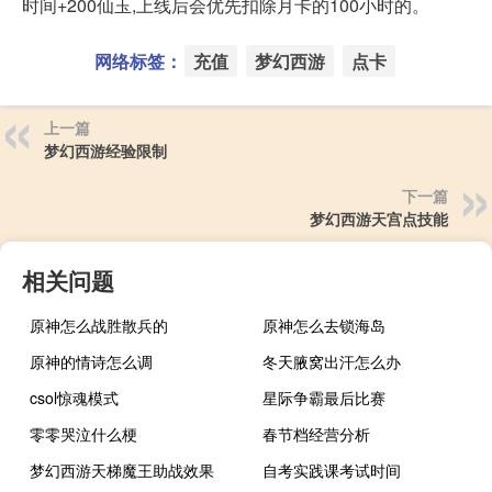
时间+200仙玉,上线后会优先扣除月卡的100小时的。
网络标签：
充值
梦幻西游
点卡
上一篇
梦幻西游经验限制
下一篇
梦幻西游天宫点技能
相关问题
原神怎么战胜散兵的
原神怎么去锁海岛
原神的情诗怎么调
冬天腋窝出汗怎么办
csol惊魂模式
星际争霸最后比赛
零零哭泣什么梗
春节档经营分析
梦幻西游天梯魔王助战效果
自考实践课考试时间