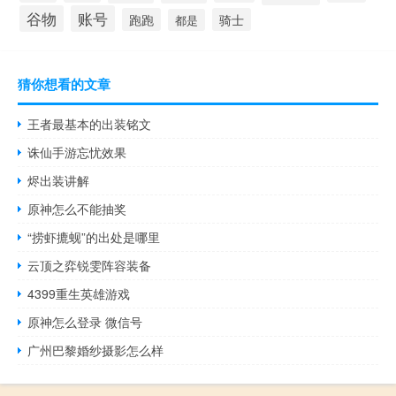
谷物
账号
跑跑
骑士
都是
猜你想看的文章
王者最基本的出装铭文
诛仙手游忘忧效果
烬出装讲解
原神怎么不能抽奖
“捞虾摝蚬”的出处是哪里
云顶之弈锐雯阵容装备
4399重生英雄游戏
原神怎么登录 微信号
广州巴黎婚纱摄影怎么样