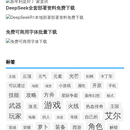
DeepSeek全套部署资料免费下载
免费可商用字体批量下载
标签
光芒
元素
云顶
元气
卡丁车
剑网
主线
开原
可以通过
小游戏
属性
手机
城堡
地图
方舟
技能
攻略
星际争霸
最终幻想
模式
游戏
武器
火线
热血传奇
洛克
王国
艾尔
玩家
自己的
等级
电脑
的人
的是
角色
萝卜
装备
西游
解锁
荣耀
英雄