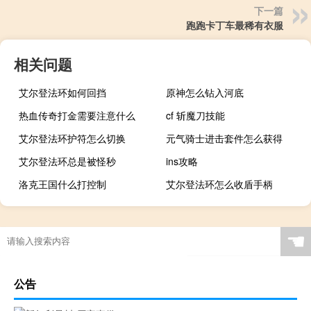
下一篇
跑跑卡丁车最稀有衣服
相关问题
艾尔登法环如何回挡
原神怎么钻入河底
热血传奇打金需要注意什么
cf 斩魔刀技能
艾尔登法环护符怎么切换
元气骑士进击套件怎么获得
艾尔登法环总是被怪秒
ins攻略
洛克王国什么打控制
艾尔登法环怎么收盾手柄
☚
公告