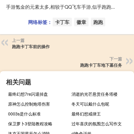
手游氪金的元素太多,相较于QQ飞车手游,似乎跑跑...
网络标签：
卡丁车
徽章
跑跑
上一篇
跑跑卡丁车前的操作
下一篇
跑跑卡丁车地下墓任务
相关问题
最终幻想7re闪退掉盘
消逝的光芒悬赏任务塔楼
原神怎么控制炮塔伤害
冬天可以戴什么包呢
0003s是什么标准
最终幻想戒律王
保卫萝卜3登陆教程攻略
过年喜庆的氛围怎么写作文
洛克王国星辰怎么消除
cf角色迁徙