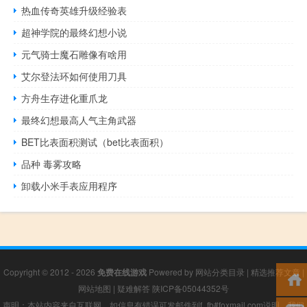
热血传奇英雄升级经验表
超神学院的最终幻想小说
元气骑士魔石雕像有啥用
艾尔登法环如何使用刀具
方舟生存进化重爪龙
最终幻想最高人气主角武器
BET比表面积测试（bet比表面积）
品种 毒雾攻略
卸载小米手表应用程序
Copyright © 2012 - 2026
免费在线游戏
Powered by
网站分类目录
|
精选推荐文章
|
网站地图
|
疑难解答
陕ICP备05044352号
声明：本站内容来自互联网，如信息有错误可发邮件到f_fb#foxmail.com说明，我们