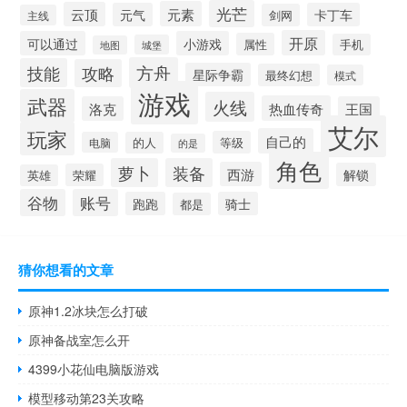
光芒
元素
云顶
元气
卡丁车
剑网
主线
开原
可以通过
小游戏
属性
手机
城堡
地图
方舟
技能
攻略
星际争霸
最终幻想
模式
游戏
武器
火线
热血传奇
洛克
王国
艾尔
玩家
自己的
等级
电脑
的人
的是
角色
萝卜
装备
西游
解锁
荣耀
英雄
谷物
账号
跑跑
骑士
都是
猜你想看的文章
原神1.2冰块怎么打破
原神备战室怎么开
4399小花仙电脑版游戏
模型移动第23关攻略