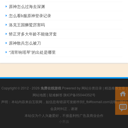
原神怎么过海去深渊
怎么看b服原神登录记录
洛克王国狮鹫厉害吗
矫正牙多大年龄不能做牙套
原神散兵怎么被刀
“清宵响瑶琴”的出处是哪里
Copyright © 2012 - 2026
免费在线游戏
Powered by
网站分类目录
|
精选推荐文章
|
网站地图
|
疑难解答
陕ICP备05044352号
声明：本站内容来自互联网，如信息有错误可发邮件到f_fb#foxmail.com说明，我们
会及时纠正，谢谢
本站仅为个人兴趣爱好，不接盈利性广告及商业合作
小男孩