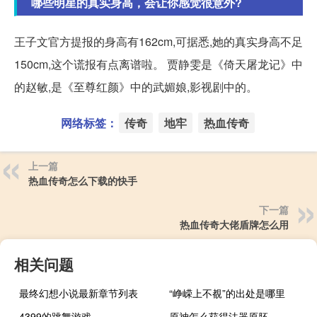
哪些明星的真实身高，会让你感觉很意外?
王子文官方提报的身高有162cm,可据悉,她的真实身高不足
150cm,这个谎报有点离谱啦。 贾静雯是《倚天屠龙记》中
的赵敏,是《至尊红颜》中的武媚娘,影视剧中的。
网络标签：
传奇
地牢
热血传奇
上一篇
热血传奇怎么下载的快手
下一篇
热血传奇大佬盾牌怎么用
相关问题
最终幻想小说最新章节列表
“峥嵘上不覩”的出处是哪里
4399的跳舞游戏
原神怎么获得法器原胚