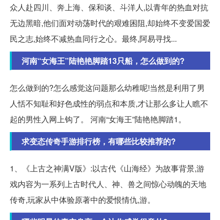
众人赴四川、奔上海、保和谈、斗洋人,以青年的热血对抗
无边黑暗,他们面对动荡时代的艰难困阻,却始终不变爱国爱
民之志,始终不减热血同行之心。最终,阿易寻找...
河南“女海王”陆艳艳脚踏13只船，怎么做到的?
怎么做到的?怎么感觉这问题那么幼稚呢!当然是利用了男
人恬不知耻和好色成性的弱点和本质,才让那么多让人瞧不
起的男性入网上钩了。 河南“女海王”陆艳艳脚踏1。
求变态传奇手游排行榜，有哪些比较推荐的?
1、《上古之神满V版》:以古代《山海经》为故事背景,游
戏内容为一系列上古时代人、神、兽之间惊心动魄的天地
传奇,玩家从中体验原著中的爱恨情仇,游。