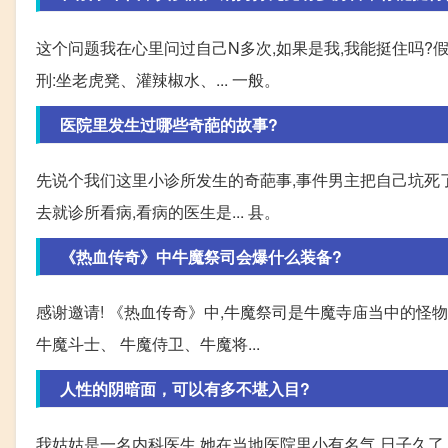
这个问题我在心里问过自己N多次,如果是我,我能挺住吗?假
刑:坐老虎凳、灌辣椒水、... 一般。
医院里发生过哪些奇葩的故事?
先说个我们这里小诊所发生的奇葩事,事件男主把自己坑死了
去就诊所看病,看病的医生是... 县。
《热血传奇》中牛魔祭司会爆什么装备?
感谢邀请! 《热血传奇》中,牛魔祭司是牛魔寺庙当中的怪
牛魔斗士、 牛魔侍卫、牛魔将...
人性的阴暗面，可以有多不堪入目?
我姑姑是一名内科医生,她在当地医院里小有名气,日子久了