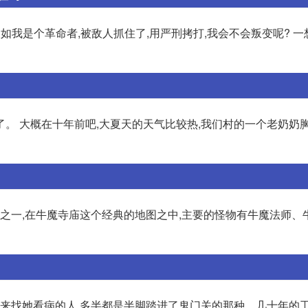
如我是个革命者,被敌人抓住了,用严刑拷打,我会不会叛变呢? 
。 大概在十年前吧,大夏天的天气比较热,我们村的一个老奶奶胸
物之一,在牛魔寺庙这个经典的地图之中,主要的怪物有牛魔法师、
,来找她看病的人,多半都是半脚踏进了鬼门关的那种。几十年的