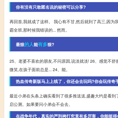
你有没有只敢匿名说的秘密可以分享?
再回首,我就成了这样。 我心有不甘,然后就到了高三,因为
霸全班,那时候我错误的... 然而。
的人
有多
最狠
能
狠?
25、老婆不喜欢的朋友,不问原因,说淡就淡! 26、感觉不
微笑,在孩子面前总是... 24、能。
热血传奇新版马上上线了，你还会去玩吗?你会玩传奇
最近小弟在头条上确实看到了很多推送送,盛趣大约是看到
启公测。如果要问小弟会不会去。
在战争年代，真实的严刑拷打究竟有多厉害，你能挺得