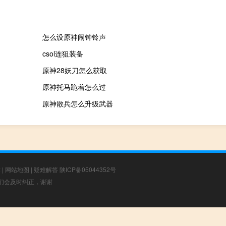
怎么设原神闹钟铃声
csol连狙装备
原神28妖刀怎么获取
原神托马跪着怎么过
原神散兵怎么升级武器
章
|
网站地图
|
疑难解答
陕ICP备05044352号
，我们会及时纠正，谢谢