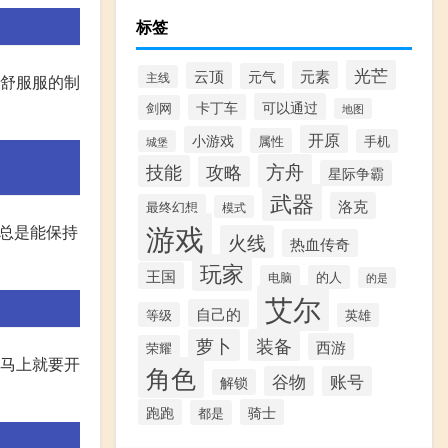
标签
光芒
元素
云顶
元气
主线
舒舒服服的制
可以通过
卡丁车
剑网
地图
开原
小游戏
属性
手机
城堡
方舟
技能
攻略
星际争霸
武器
洛克
最终幻想
模式
游戏
,总是能保持
火线
热血传奇
玩家
王国
电脑
的人
的是
艾尔
自己的
等级
英雄
萝卜
装备
西游
荣耀
且马上就要开
角色
谷物
账号
解锁
跑跑
骑士
都是