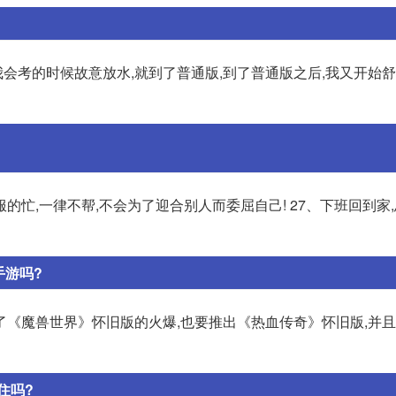
我会考的时候故意放水,就到了普通版,到了普通版之后,我又开始
舒服的忙,一律不帮,不会为了迎合别人而委屈自己! 27、下班回到家
手游吗?
了《魔兽世界》怀旧版的火爆,也要推出《热血传奇》怀旧版,并
住吗?