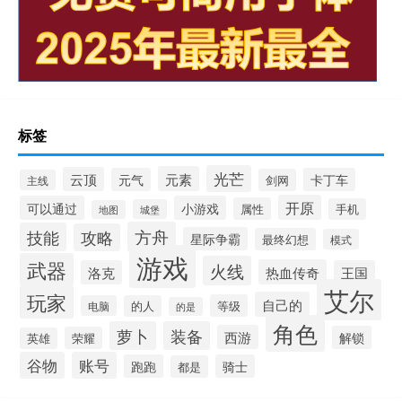
标签
光芒
元素
云顶
元气
卡丁车
剑网
主线
开原
可以通过
小游戏
属性
手机
城堡
地图
方舟
技能
攻略
星际争霸
最终幻想
模式
游戏
武器
火线
热血传奇
洛克
王国
艾尔
玩家
自己的
等级
电脑
的人
的是
角色
萝卜
装备
西游
解锁
荣耀
英雄
谷物
账号
跑跑
骑士
都是