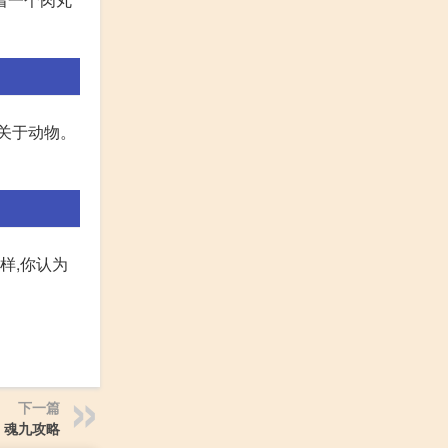
关于动物。
样,你认为
下一篇
魂九攻略