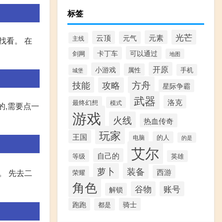
标签
光芒
元素
云顶
元气
主线
找看。 在
可以通过
卡丁车
剑网
地图
开原
小游戏
属性
手机
城堡
方舟
技能
攻略
星际争霸
武器
洛克
最终幻想
模式
的,需要点一
游戏
火线
热血传奇
玩家
王国
电脑
的人
的是
艾尔
自己的
等级
英雄
萝卜
装备
西游
。 先去二
荣耀
角色
谷物
账号
解锁
跑跑
骑士
都是