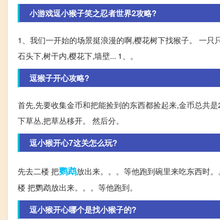
小游戏逗小猴子笑之忍者世界2攻略?
1、我们一开始的场景挺浪漫的啊,樱花树下找猴子。 一只
石头下,树干内,樱花下,墙壁... 1、。
逗猴子开心攻略?
首先,先要收集金币和把能捡到的东西都捡起来,金币总共是
下草丛,把草丛移开。 然后分。
逗小猴开心7这关怎么玩?
鹦鹉
先去二楼 把
放出来。。。等他跑到碗里来吃东西时。。
楼 把鹦鹉放出来。。。等他跑到。
逗小猴开心哪个是找小猴子的?