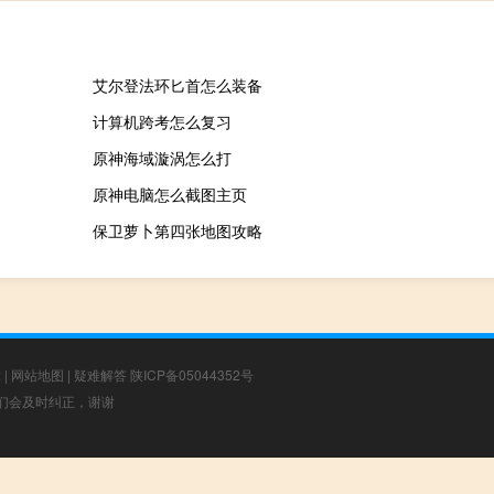
艾尔登法环匕首怎么装备
计算机跨考怎么复习
原神海域漩涡怎么打
原神电脑怎么截图主页
保卫萝卜第四张地图攻略
章
|
网站地图
|
疑难解答
陕ICP备05044352号
，我们会及时纠正，谢谢