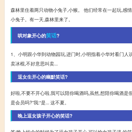
森林里住着两只动物小兔子,小猴。 他们经常在一起玩,感
小兔子。有一天,森林里来了。
笑话
哄对象开心的
?
1、小明跟小华到动物园玩,进门时,小明指着小华对看门人说:
卖冰棍,不好意思叫卖...
逗女生开心的幽默笑话?
好啦,不要不开心啦,我可以陪你喝酒吗,虽然,想陪你喝酒是
是会员吗?”我:“是... 这不夏。
晚上逗女孩子开心的笑话?
答:晚上约会的时候为了逗女孩子开心,可以给女孩子讲 的