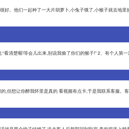
情很好。他们一起种了一大片胡萝卜,小兔子饿了,小猴子就去地里
“看清楚喔!等会儿出来,别说我偷了你们的猴子!” 2、有个人第
假的,但想让你醉我怀里是真的 看视频有点卡,于是我联系客服。客
笑话就是两个饺子结婚了,送走客人后新郎回到卧室,竟发现床上躺