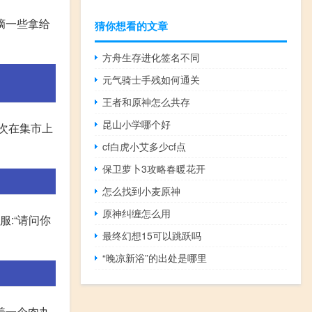
摘一些拿给
猜你想看的文章
方舟生存进化签名不同
元气骑士手残如何通关
王者和原神怎么共存
昆山小学哪个好
一次在集市上
cf白虎小艾多少cf点
保卫萝卜3攻略春暖花开
怎么找到小麦原神
原神纠缠怎么用
服:“请问你
最终幻想15可以跳跃吗
“晚凉新浴”的出处是哪里
着一个肉丸