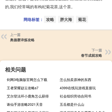
的,我们经常喝的有枸杞菊花茶,这个茶。
网络标签：
攻略
胖大海
菊花
上一篇
奥德赛淬炼攻略
下一篇
春节成就攻略
相关问题
剑网3电脑版官网怎么下载
怎么拍卖原神的东西
王者荣耀赵云攻略s7
4399在线玩游戏直接玩
艾尔登法环小鹿角怎么获得
社会组织劳动合同书
诛仙手游攻略2021天音
五岳都是什么山