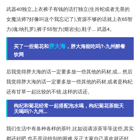
武器40独立,上衣裤子有钱的话打独立(生肖蛇或者无畏的
女魔法师?好像叫这个我忘记了),资源不够的话就上衣65智
力(魂:纳扎罗),裤子55智力(熔岩虫),鞋子... 武器4。
胖大海
买了一些菊花和
，胖大海能吃吗?-九州醉餐
饮网
后我觉得胖大海的话一定要多放一些其他的药材,或... 然后
我觉得胖大海的话一定要多放一些其他的药材,或者是枸杞
还有甘草一起比较的不错,这样的话还。
枸杞和菊花经常一起搭配泡水喝，枸杞菊花茶能天
天喝吗?-九州...
我们生活中有各种各样的茶叶,比如说请凉茶等等这些,其实
都还好吧,也不是说特别的困难,反正大家自己喜欢就还好