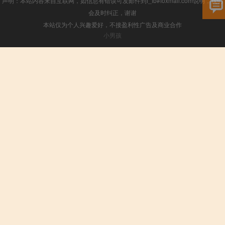
声明：本站内容来自互联网，如信息有错误可发邮件到f_fb#foxmail.com说明，我们
会及时纠正，谢谢
本站仅为个人兴趣爱好，不接盈利性广告及商业合作
小男孩