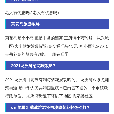
老人有优惠吗? 老人有优惠吗?
菊花岛旅游攻略
菊花岛是个小岛,但是非常的漂亮,正所谓小巧玲珑。从兴城
市区(火车站附近)到码陆岛交通码头15元/辆(小面包5-7人),
去菊花岛的船共有7艘。一般在旺季(。
2021龙洲湾菊花展攻略?
2021龙洲湾目前没有制订菊花展攻略的。 龙洲湾即系龙洲
湾街道,是中华人民共和国重庆市巴南区下辖的一个乡镇级
行政单位。 龙洲湾街道下辖以下地区:梅家梁社区。
dnf能量阻截战熔岩怪虫攻略菊花怪怎么打?