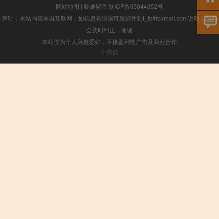
网站地图
|
疑难解答
陕ICP备05044352号
声明：本站内容来自互联网，如信息有错误可发邮件到f_fb#foxmail.com说明，我们
会及时纠正，谢谢
本站仅为个人兴趣爱好，不接盈利性广告及商业合作
小男孩