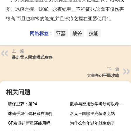
斧、冰痕之握、破军、永夜铠甲、不祥征兆,这套不仅伤害
很高,而且也非常的能抗,并且冰痕之握在亚瑟使用1。
网络标签：
亚瑟
战斧
技能
上一篇
暴走雪人困难模式攻略
下一篇
大皇帝ol平民攻略
相关问题
请保卫萝卜第24
数学与应用数学考研可以考哪些专业
诛仙手游仙镜秘藏在哪打
洛克王国哪里充值洛克钻
CF端游超新星还能用吗
为什么每年过年就生病了