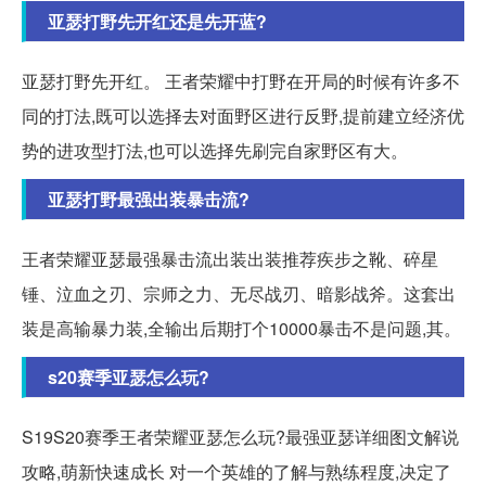
亚瑟打野先开红还是先开蓝?
亚瑟打野先开红。 王者荣耀中打野在开局的时候有许多不
同的打法,既可以选择去对面野区进行反野,提前建立经济优
势的进攻型打法,也可以选择先刷完自家野区有大。
亚瑟打野最强出装暴击流?
王者荣耀亚瑟最强暴击流出装出装推荐疾步之靴、碎星
锤、泣血之刃、宗师之力、无尽战刃、暗影战斧。这套出
装是高输暴力装,全输出后期打个10000暴击不是问题,其。
s20赛季亚瑟怎么玩?
S19S20赛季王者荣耀亚瑟怎么玩?最强亚瑟详细图文解说
攻略,萌新快速成长 对一个英雄的了解与熟练程度,决定了