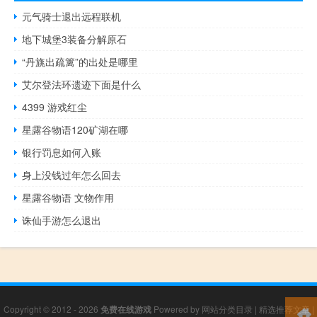
元气骑士退出远程联机
地下城堡3装备分解原石
“丹旐出疏篱”的出处是哪里
艾尔登法环遗迹下面是什么
4399 游戏红尘
星露谷物语120矿湖在哪
银行罚息如何入账
身上没钱过年怎么回去
星露谷物语 文物作用
诛仙手游怎么退出
Copyright © 2012 - 2026
免费在线游戏
Powered by
网站分类目录
|
精选推荐文章
|