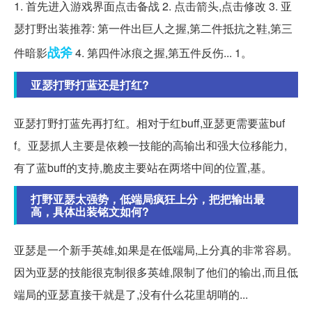
1. 首先进入游戏界面点击备战 2. 点击箭头,点击修改 3. 亚
瑟打野出装推荐: 第一件出巨人之握,第二件抵抗之鞋,第三
战斧
件暗影
4. 第四件冰痕之握,第五件反伤... 1。
亚瑟打野打蓝还是打红?
亚瑟打野打蓝先再打红。相对于红buff,亚瑟更需要蓝buf
f。亚瑟抓人主要是依赖一技能的高输出和强大位移能力,
有了蓝buff的支持,脆皮主要站在两塔中间的位置,基。
打野亚瑟太强势，低端局疯狂上分，把把输出最
高，具体出装铭文如何?
亚瑟是一个新手英雄,如果是在低端局,上分真的非常容易。
因为亚瑟的技能很克制很多英雄,限制了他们的输出,而且低
端局的亚瑟直接干就是了,没有什么花里胡哨的...