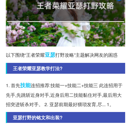
亚瑟
以下围绕“王者荣耀
打野攻略”主题解决网友的困惑
王者荣耀亚瑟教学打法?
技能
1. 首先
连招推荐:技能一+技能二+技能三 此连招用于
先手,先跳斩近身对手,近身后用二技能黏住对手,最后用大
招突进斩杀对手。 2. 亚瑟前期最好猥琐发育,尽... 1。
亚瑟打野的铭文和出装?