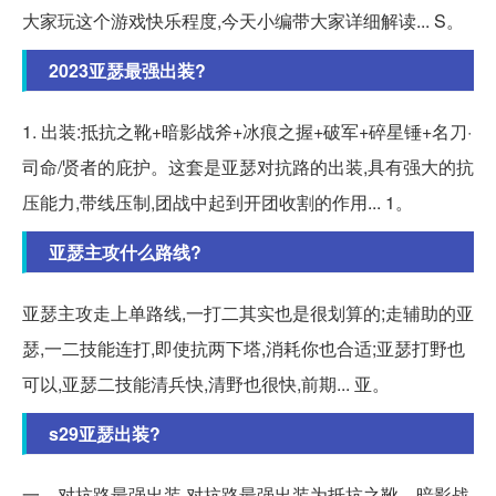
大家玩这个游戏快乐程度,今天小编带大家详细解读... S。
2023亚瑟最强出装?
1. 出装:抵抗之靴+暗影战斧+冰痕之握+破军+碎星锤+名刀·
司命/贤者的庇护。这套是亚瑟对抗路的出装,具有强大的抗
压能力,带线压制,团战中起到开团收割的作用... 1。
亚瑟主攻什么路线?
亚瑟主攻走上单路线,一打二其实也是很划算的;走辅助的亚
瑟,一二技能连打,即使抗两下塔,消耗你也合适;亚瑟打野也
可以,亚瑟二技能清兵快,清野也很快,前期... 亚。
s29亚瑟出装?
一、对抗路最强出装 对抗路最强出装为抵抗之靴、暗影战