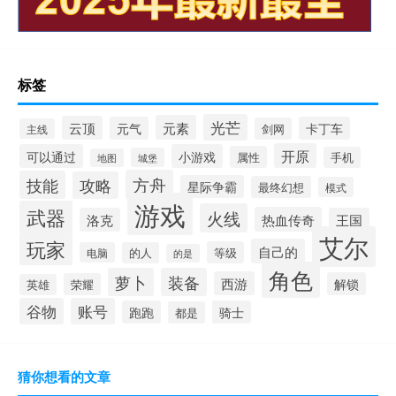
标签
光芒
元素
云顶
元气
卡丁车
剑网
主线
开原
可以通过
小游戏
属性
手机
城堡
地图
方舟
技能
攻略
星际争霸
最终幻想
模式
游戏
武器
火线
热血传奇
洛克
王国
艾尔
玩家
自己的
等级
电脑
的人
的是
角色
萝卜
装备
西游
解锁
荣耀
英雄
谷物
账号
跑跑
骑士
都是
猜你想看的文章