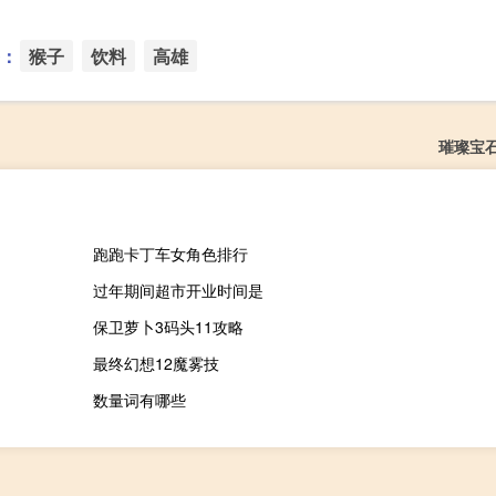
：
猴子
饮料
高雄
璀璨宝
跑跑卡丁车女角色排行
过年期间超市开业时间是
保卫萝卜3码头11攻略
最终幻想12魔雾技
数量词有哪些