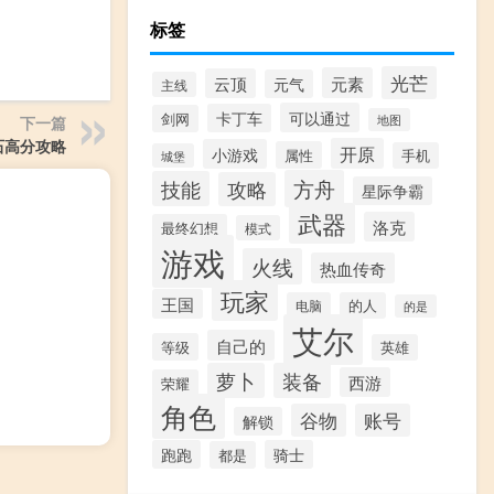
标签
光芒
元素
云顶
元气
主线
可以通过
卡丁车
剑网
地图
下一篇
石高分攻略
开原
小游戏
属性
手机
城堡
方舟
技能
攻略
星际争霸
武器
洛克
最终幻想
模式
游戏
火线
热血传奇
玩家
王国
电脑
的人
的是
艾尔
自己的
等级
英雄
萝卜
装备
西游
荣耀
角色
谷物
账号
解锁
跑跑
骑士
都是