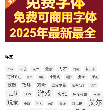
标签
光芒
元素
云顶
元气
卡丁车
剑网
主线
开原
可以通过
小游戏
属性
手机
城堡
地图
方舟
技能
攻略
星际争霸
最终幻想
模式
游戏
武器
火线
热血传奇
洛克
王国
艾尔
玩家
自己的
等级
电脑
的人
的是