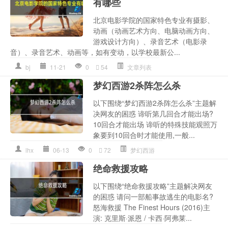
有哪些
北京电影学院的国家特色专业有摄影、
动画（动画艺术方向、电脑动画方向、
游戏设计方向）、录音艺术（电影录
音）、录音艺术、动画等，如有变动，以学校最新公...
bj
11-21
0
54
文章列表
梦幻西游2杀阵怎么杀
以下围绕“梦幻西游2杀阵怎么杀”主题解
决网友的困惑 谛听第几回合才能出场?
10回合才能出场 谛听的特殊技能观照万
象要到10回合时才能使用,一般...
lhx
06-13
0
72
梦幻西游
绝命救援攻略
以下围绕“绝命救援攻略”主题解决网友
的困惑 请问一部船事故逃生的电影名?
怒海救援 The Finest Hours (2016)主
演: 克里斯·派恩 / 卡西·阿弗莱...