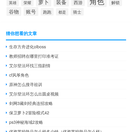
角色
萝卜
装备
西游
解锁
荣耀
英雄
谷物
账号
跑跑
骑士
都是
猜你想看的文章
生存方舟进化olboss
教师招聘在哪里打印准考证
艾尔登法环找三指剧情
cf风筝角色
原神怎么搜寻祖训
艾尔登法环怎么出圆桌视频
剑网3藏剑经典连招攻略
保卫萝卜2冒险模式42
ps3神秘海域2攻略
优资莱护肤品怎么样多少钱（优资莱护肤品怎么样）