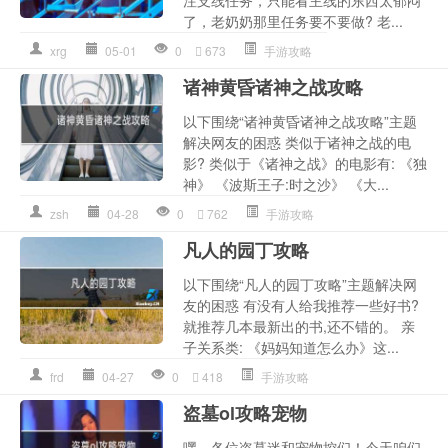
了，老奶奶那里任务要不要做? 老...
xrg
05-01
0
673
手游攻略
诸神黄昏诸神之战攻略
以下围绕“诸神黄昏诸神之战攻略”主题
解决网友的困惑 类似于诸神之战的电
影? 类似于《诸神之战》的电影有: 《独
神》 《波斯王子:时之沙》 《大...
zsh
04-28
0
762
手游攻略
凡人的园丁攻略
以下围绕“凡人的园丁攻略”主题解决网
友的困惑 有没有人给我推荐一些好书?
就推荐几本最新出的书,还不错的。 亲
子关系类: 《妈妈知道怎么办》这...
frd
04-27
0
418
手游攻略
盗墓ol攻略宠物
嘿，各位盗墓迷和宠物控们！今天咱们