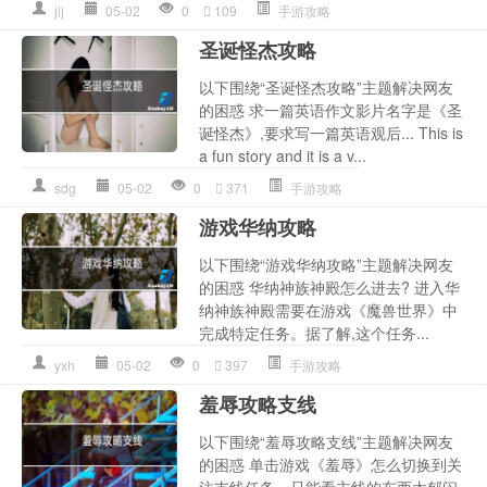
jlj
05-02
0
109
手游攻略
圣诞怪杰攻略
以下围绕“圣诞怪杰攻略”主题解决网友
的困惑 求一篇英语作文影片名字是《圣
诞怪杰》,要求写一篇英语观后... This is
a fun story and it is a v...
sdg
05-02
0
371
手游攻略
游戏华纳攻略
以下围绕“游戏华纳攻略”主题解决网友
的困惑 华纳神族神殿怎么进去? 进入华
纳神族神殿需要在游戏《魔兽世界》中
完成特定任务。据了解,这个任务...
yxh
05-02
0
397
手游攻略
羞辱攻略支线
以下围绕“羞辱攻略支线”主题解决网友
的困惑 单击游戏《羞辱》怎么切换到关
注支线任务，只能看主线的东西太郁闷