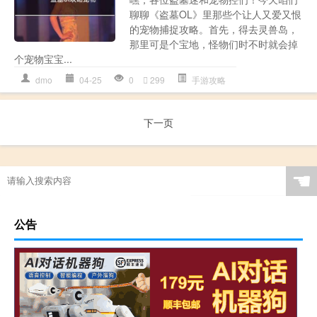
聊聊《盗墓OL》里那些个让人又爱又恨
的宠物捕捉攻略。首先，得去灵兽岛，
那里可是个宝地，怪物们时不时就会掉
个宠物宝宝...
dmo
04-25
0
299
手游攻略
下一页
☚
公告